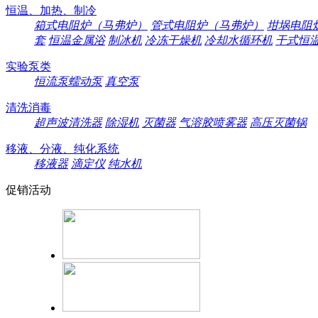
恒温、加热、制冷
箱式电阻炉（马弗炉）
管式电阻炉（马弗炉）
坩埚电阻
套
恒温金属浴
制冰机
冷冻干燥机
冷却水循环机
干式恒
实验泵类
恒流泵蠕动泵
真空泵
清洗消毒
超声波清洗器
除湿机
灭菌器
气溶胶喷雾器
高压灭菌锅
移液、分液、纯化系统
移液器
滴定仪
纯水机
促销活动