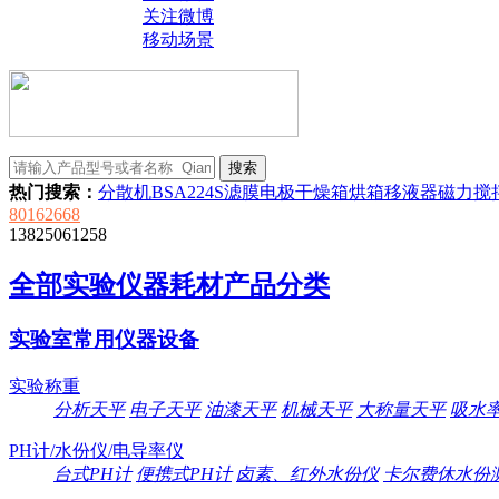
关注微博
移动场景
热门搜索：
分散机
BSA224S
滤膜
电极
干燥箱
烘箱
移液器
磁力搅
80162668
13825061258
全部实验仪器耗材产品分类
实验室常用仪器设备
实验称重
分析天平
电子天平
油漆天平
机械天平
大称量天平
吸水
PH计/水份仪/电导率仪
台式PH计
便携式PH计
卤素、红外水份仪
卡尔费休水份