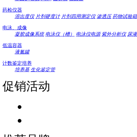
药检仪器
溶出度仪
片剂硬度计
片剂四用测定仪
渗透压
药物试验箱
电泳、成像
凝胶成像系统
电泳仪（槽）
电泳仪电源
紫外分析仪
尿液
低温容器
液氮罐
计数鉴定培养
培养基
生化鉴定管
促销活动