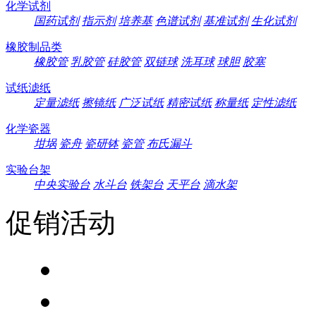
化学试剂
国药试剂
指示剂
培养基
色谱试剂
基准试剂
生化试剂
橡胶制品类
橡胶管
乳胶管
硅胶管
双链球
洗耳球
球胆
胶塞
试纸滤纸
定量滤纸
擦镜纸
广泛试纸
精密试纸
称量纸
定性滤纸
化学瓷器
坩埚
瓷舟
瓷研钵
瓷管
布氏漏斗
实验台架
中央实验台
水斗台
铁架台
天平台
滴水架
促销活动