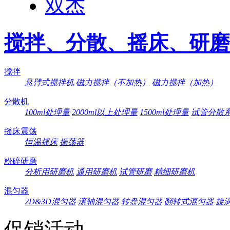
双杰
搅拌、分散、摇床、研磨
搅拌
悬臂式搅拌机
磁力搅拌（不加热）
磁力搅拌（加热）
分散机
100ml处理量
2000ml以上处理量
1500ml处理量
试管分散
摇床震荡
恒温摇床
振荡器
粉碎研磨
分析用研磨机
通用研磨机
试管研磨
精细研磨机
混匀器
2D&3D混匀器
滚轴混匀器
转盘混匀器
翻转式混匀器
旋
促销活动