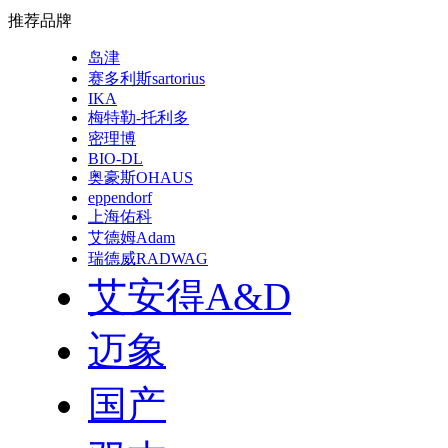
推荐品牌
岛津
赛多利斯sartorius
IKA
梅特勒-托利多
密理博
BIO-DL
奥豪斯OHAUS
eppendorf
上海佑科
艾德姆Adam
瑞德威RADWAG
艾安得A&D
迈象
国产