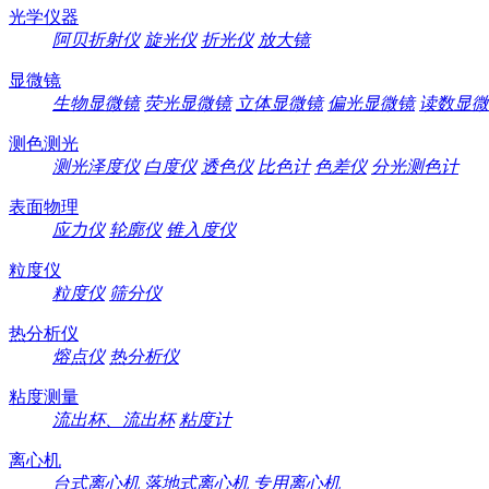
光学仪器
阿贝折射仪
旋光仪
折光仪
放大镜
显微镜
生物显微镜
荧光显微镜
立体显微镜
偏光显微镜
读数显微
测色测光
测光泽度仪
白度仪
透色仪
比色计
色差仪
分光测色计
表面物理
应力仪
轮廓仪
锥入度仪
粒度仪
粒度仪
筛分仪
热分析仪
熔点仪
热分析仪
粘度测量
流出杯、流出杯
粘度计
离心机
台式离心机
落地式离心机
专用离心机