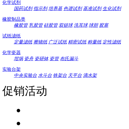
化学试剂
国药试剂
指示剂
培养基
色谱试剂
基准试剂
生化试剂
橡胶制品类
橡胶管
乳胶管
硅胶管
双链球
洗耳球
球胆
胶塞
试纸滤纸
定量滤纸
擦镜纸
广泛试纸
精密试纸
称量纸
定性滤纸
化学瓷器
坩埚
瓷舟
瓷研钵
瓷管
布氏漏斗
实验台架
中央实验台
水斗台
铁架台
天平台
滴水架
促销活动