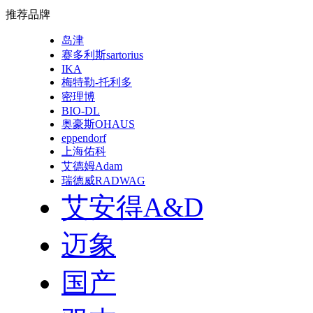
推荐品牌
岛津
赛多利斯sartorius
IKA
梅特勒-托利多
密理博
BIO-DL
奥豪斯OHAUS
eppendorf
上海佑科
艾德姆Adam
瑞德威RADWAG
艾安得A&D
迈象
国产