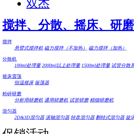
双杰
搅拌、分散、摇床、研磨
搅拌
悬臂式搅拌机
磁力搅拌（不加热）
磁力搅拌（加热）
分散机
100ml处理量
2000ml以上处理量
1500ml处理量
试管分散
摇床震荡
恒温摇床
振荡器
粉碎研磨
分析用研磨机
通用研磨机
试管研磨
精细研磨机
混匀器
2D&3D混匀器
滚轴混匀器
转盘混匀器
翻转式混匀器
旋
促销活动