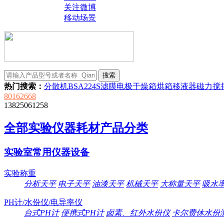
关注微博
移动场景
热门搜索：
分散机
BSA224S
滤膜
电极
干燥箱
烘箱
移液器
磁力搅
80162668
13825061258
全部实验仪器耗材产品分类
实验室常用仪器设备
实验称重
分析天平
电子天平
油漆天平
机械天平
大称量天平
吸水
PH计/水份仪/电导率仪
台式PH计
便携式PH计
卤素、红外水份仪
卡尔费休水份