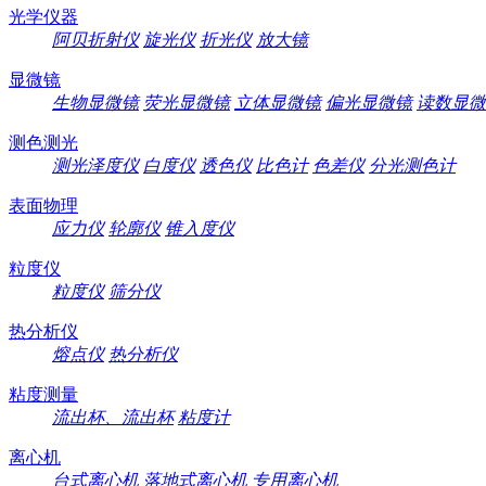
光学仪器
阿贝折射仪
旋光仪
折光仪
放大镜
显微镜
生物显微镜
荧光显微镜
立体显微镜
偏光显微镜
读数显微
测色测光
测光泽度仪
白度仪
透色仪
比色计
色差仪
分光测色计
表面物理
应力仪
轮廓仪
锥入度仪
粒度仪
粒度仪
筛分仪
热分析仪
熔点仪
热分析仪
粘度测量
流出杯、流出杯
粘度计
离心机
台式离心机
落地式离心机
专用离心机