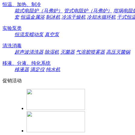
恒温、加热、制冷
箱式电阻炉（马弗炉）
管式电阻炉（马弗炉）
坩埚电阻
套
恒温金属浴
制冰机
冷冻干燥机
冷却水循环机
干式恒
实验泵类
恒流泵蠕动泵
真空泵
清洗消毒
超声波清洗器
除湿机
灭菌器
气溶胶喷雾器
高压灭菌锅
移液、分液、纯化系统
移液器
滴定仪
纯水机
促销活动