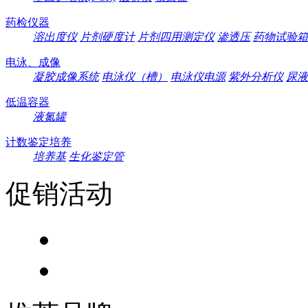
药检仪器
溶出度仪
片剂硬度计
片剂四用测定仪
渗透压
药物试验箱
电泳、成像
凝胶成像系统
电泳仪（槽）
电泳仪电源
紫外分析仪
尿液
低温容器
液氮罐
计数鉴定培养
培养基
生化鉴定管
促销活动