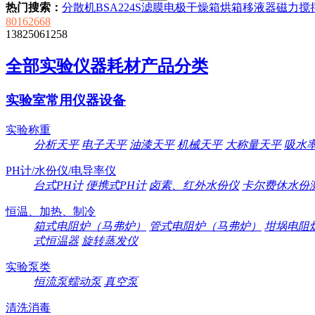
热门搜索：
分散机
BSA224S
滤膜
电极
干燥箱
烘箱
移液器
磁力搅
80162668
13825061258
全部实验仪器耗材产品分类
实验室常用仪器设备
实验称重
分析天平
电子天平
油漆天平
机械天平
大称量天平
吸水
PH计/水份仪/电导率仪
台式PH计
便携式PH计
卤素、红外水份仪
卡尔费休水份
恒温、加热、制冷
箱式电阻炉（马弗炉）
管式电阻炉（马弗炉）
坩埚电阻
式恒温器
旋转蒸发仪
实验泵类
恒流泵蠕动泵
真空泵
清洗消毒