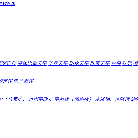
拌
RW20
率测定仪
液体比重天平
架盘天平
防水天平
珠宝天平
台秤
砝码
微
测定仪
电导率仪
炉（马弗炉）
万用电阻炉
电热板（加热板）
水浴锅、水浴槽
油