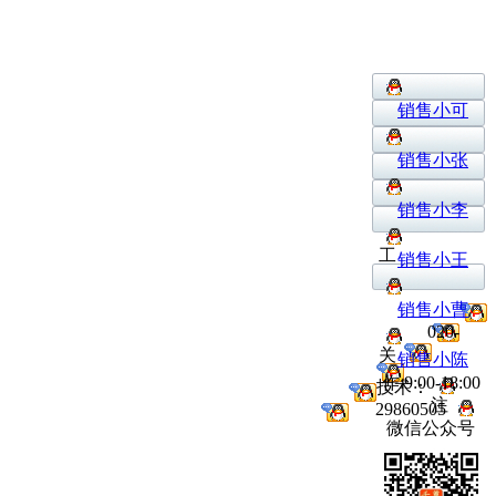
销售小可
销售小张
销售小李
工
销售小王
销售小曹
020-
关
销售小陈
作:9:00-18:00
技术：
注
29860505
微信公众号