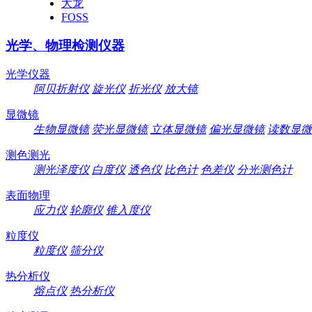
大龙
FOSS
光学、物理检测仪器
光学仪器
阿贝折射仪
旋光仪
折光仪
放大镜
显微镜
生物显微镜
荧光显微镜
立体显微镜
偏光显微镜
读数显微
测色测光
测光泽度仪
白度仪
透色仪
比色计
色差仪
分光测色计
表面物理
应力仪
轮廓仪
锥入度仪
粒度仪
粒度仪
筛分仪
热分析仪
熔点仪
热分析仪