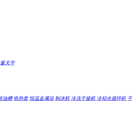
量天平
浴油槽
电热套
恒温金属浴
制冰机
冷冻干燥机
冷却水循环机
干