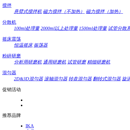
搅拌
悬臂式搅拌机
磁力搅拌（不加热）
磁力搅拌（加热）
分散机
100ml处理量
2000ml以上处理量
1500ml处理量
试管分散
摇床震荡
恒温摇床
振荡器
粉碎研磨
分析用研磨机
通用研磨机
试管研磨
精细研磨机
混匀器
2D&3D混匀器
滚轴混匀器
转盘混匀器
翻转式混匀器
旋
促销活动
推荐品牌
IKA