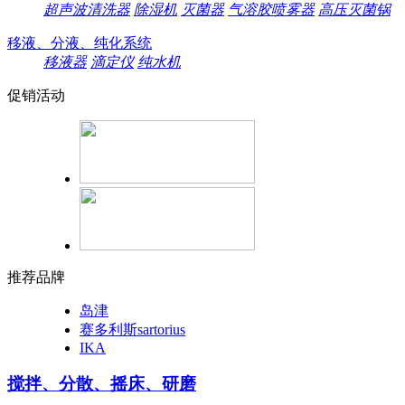
超声波清洗器
除湿机
灭菌器
气溶胶喷雾器
高压灭菌锅
移液、分液、纯化系统
移液器
滴定仪
纯水机
促销活动
推荐品牌
岛津
赛多利斯sartorius
IKA
搅拌、分散、摇床、研磨