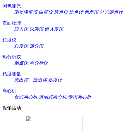
测色测光
测光泽度仪
白度仪
透色仪
比色计
色差仪
分光测色计
表面物理
应力仪
轮廓仪
锥入度仪
粒度仪
粒度仪
筛分仪
热分析仪
熔点仪
热分析仪
粘度测量
流出杯、流出杯
粘度计
离心机
台式离心机
落地式离心机
专用离心机
促销活动