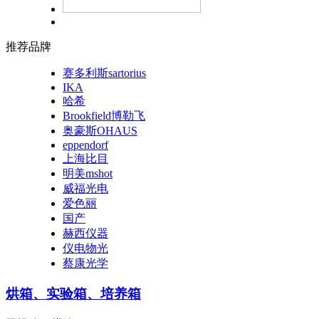
推荐品牌
赛多利斯sartorius
IKA
哈希
Brookfield博勒飞
奥豪斯OHAUS
eppendorf
上海比目
明美mshot
威福光电
爱色丽
国产
赫西仪器
仪电物光
蔡康光学
烘箱、实验箱、培养箱