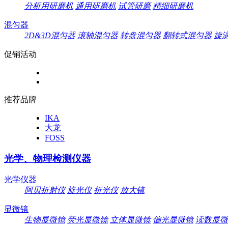
分析用研磨机
通用研磨机
试管研磨
精细研磨机
混匀器
2D&3D混匀器
滚轴混匀器
转盘混匀器
翻转式混匀器
旋
促销活动
推荐品牌
IKA
大龙
FOSS
光学、物理检测仪器
光学仪器
阿贝折射仪
旋光仪
折光仪
放大镜
显微镜
生物显微镜
荧光显微镜
立体显微镜
偏光显微镜
读数显微