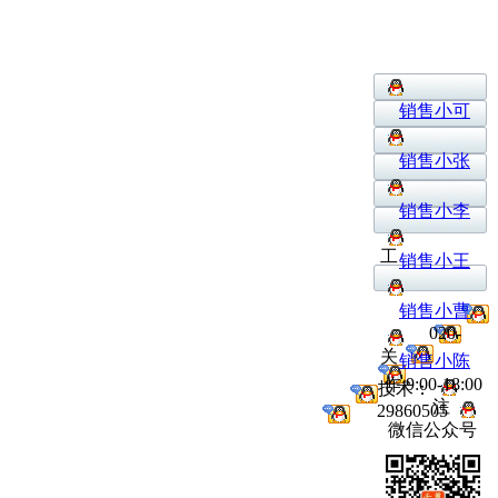
销售小可
销售小张
销售小李
工
销售小王
销售小曹
020-
关
销售小陈
作:9:00-18:00
技术：
注
29860505
微信公众号