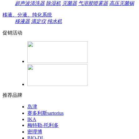
超声波清洗器
除湿机
灭菌器
气溶胶喷雾器
高压灭菌锅
移液、分液、纯化系统
移液器
滴定仪
纯水机
促销活动
推荐品牌
岛津
赛多利斯sartorius
IKA
梅特勒-托利多
密理博
BIO-DL