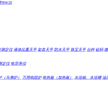
拌
RW20
率测定仪
液体比重天平
架盘天平
防水天平
珠宝天平
台秤
砝码
微
测定仪
电导率仪
炉（马弗炉）
万用电阻炉
电热板（加热板）
水浴锅、水浴槽
油