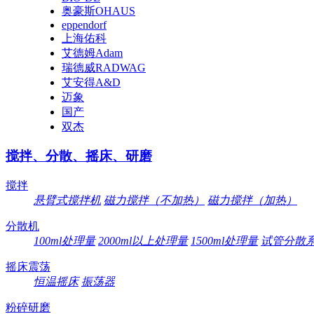
奥豪斯OHAUS
eppendorf
上海佑科
艾德姆Adam
瑞德威RADWAG
艾安得A&D
迈象
国产
双杰
搅拌、分散、摇床、研磨
搅拌
悬臂式搅拌机
磁力搅拌（不加热）
磁力搅拌（加热）
分散机
100ml处理量
2000ml以上处理量
1500ml处理量
试管分散
摇床震荡
恒温摇床
振荡器
粉碎研磨