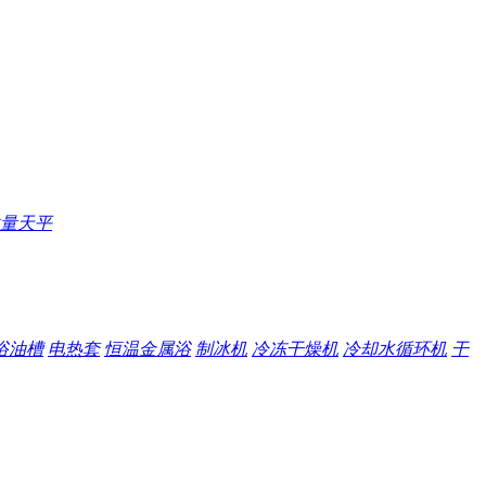
量天平
浴油槽
电热套
恒温金属浴
制冰机
冷冻干燥机
冷却水循环机
干