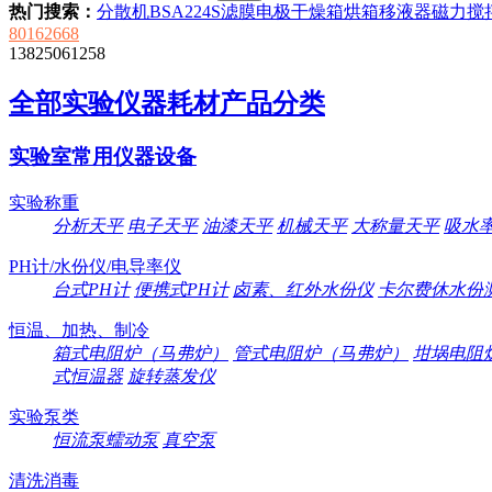
热门搜索：
分散机
BSA224S
滤膜
电极
干燥箱
烘箱
移液器
磁力搅
80162668
13825061258
全部实验仪器耗材产品分类
实验室常用仪器设备
实验称重
分析天平
电子天平
油漆天平
机械天平
大称量天平
吸水
PH计/水份仪/电导率仪
台式PH计
便携式PH计
卤素、红外水份仪
卡尔费休水份
恒温、加热、制冷
箱式电阻炉（马弗炉）
管式电阻炉（马弗炉）
坩埚电阻
式恒温器
旋转蒸发仪
实验泵类
恒流泵蠕动泵
真空泵
清洗消毒