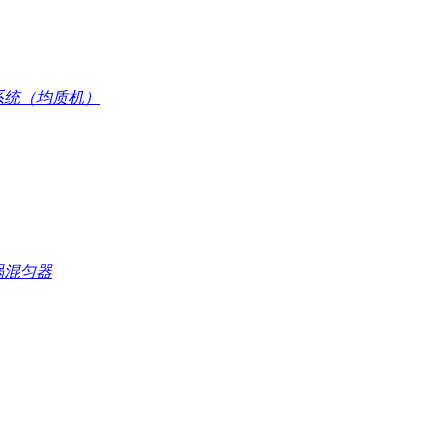
系统（均质机）
涡混匀器