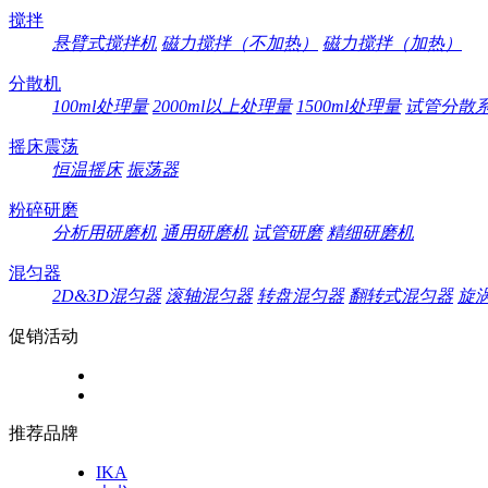
搅拌
悬臂式搅拌机
磁力搅拌（不加热）
磁力搅拌（加热）
分散机
100ml处理量
2000ml以上处理量
1500ml处理量
试管分散
摇床震荡
恒温摇床
振荡器
粉碎研磨
分析用研磨机
通用研磨机
试管研磨
精细研磨机
混匀器
2D&3D混匀器
滚轴混匀器
转盘混匀器
翻转式混匀器
旋
促销活动
推荐品牌
IKA