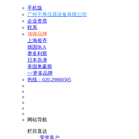
手机版
广州千尊仪器设备有限公司
企业资质
联系
顶级品牌
上海俊齐
德国IKA
赛多利斯
日本岛津
美国奥豪斯
>>更多品牌
热线：020-29860505
网站导航
栏目直达
荣誉客户