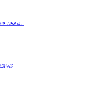
系统（均质机）
涡混匀器