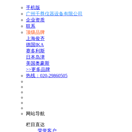
手机版
广州千尊仪器设备有限公司
企业资质
联系
顶级品牌
上海俊齐
德国IKA
赛多利斯
日本岛津
美国奥豪斯
>>更多品牌
热线：020-29860505
网站导航
栏目直达
荣誉客户