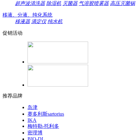
超声波清洗器
除湿机
灭菌器
气溶胶喷雾器
高压灭菌锅
移液、分液、纯化系统
移液器
滴定仪
纯水机
促销活动
推荐品牌
岛津
赛多利斯sartorius
IKA
梅特勒-托利多
密理博
BIO-DL