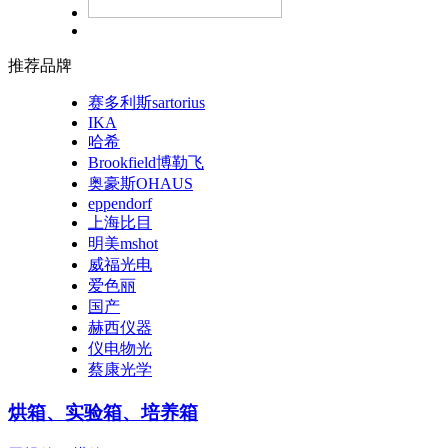
推荐品牌
赛多利斯sartorius
IKA
哈希
Brookfield博勒飞
奥豪斯OHAUS
eppendorf
上海比目
明美mshot
威福光电
爱色丽
国产
赫西仪器
仪电物光
蔡康光学
烘箱、实验箱、培养箱