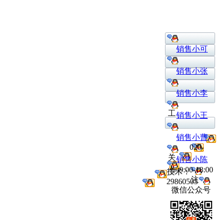
销售小可
销售小张
销售小李
工
销售小王
销售小曹
020-
关
销售小陈
作:9:00-18:00
技术：
注
29860505
微信公众号