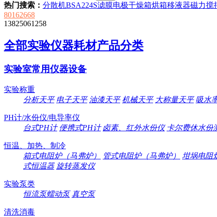
热门搜索：
分散机
BSA224S
滤膜
电极
干燥箱
烘箱
移液器
磁力搅
80162668
13825061258
全部实验仪器耗材产品分类
实验室常用仪器设备
实验称重
分析天平
电子天平
油漆天平
机械天平
大称量天平
吸水
PH计/水份仪/电导率仪
台式PH计
便携式PH计
卤素、红外水份仪
卡尔费休水份
恒温、加热、制冷
箱式电阻炉（马弗炉）
管式电阻炉（马弗炉）
坩埚电阻
式恒温器
旋转蒸发仪
实验泵类
恒流泵蠕动泵
真空泵
清洗消毒