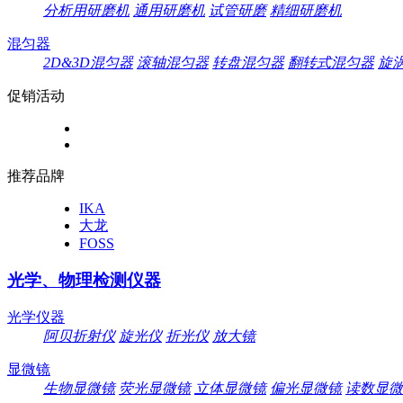
分析用研磨机
通用研磨机
试管研磨
精细研磨机
混匀器
2D&3D混匀器
滚轴混匀器
转盘混匀器
翻转式混匀器
旋
促销活动
推荐品牌
IKA
大龙
FOSS
光学、物理检测仪器
光学仪器
阿贝折射仪
旋光仪
折光仪
放大镜
显微镜
生物显微镜
荧光显微镜
立体显微镜
偏光显微镜
读数显微