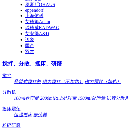
奥豪斯OHAUS
eppendorf
上海佑科
艾德姆Adam
瑞德威RADWAG
艾安得A&D
迈象
国产
双杰
搅拌、分散、摇床、研磨
搅拌
悬臂式搅拌机
磁力搅拌（不加热）
磁力搅拌（加热）
分散机
100ml处理量
2000ml以上处理量
1500ml处理量
试管分散
摇床震荡
恒温摇床
振荡器
粉碎研磨