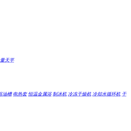
量天平
浴油槽
电热套
恒温金属浴
制冰机
冷冻干燥机
冷却水循环机
干