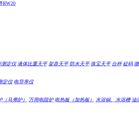
拌
RW20
率测定仪
液体比重天平
架盘天平
防水天平
珠宝天平
台秤
砝码
微
测定仪
电导率仪
炉（马弗炉）
万用电阻炉
电热板（加热板）
水浴锅、水浴槽
油