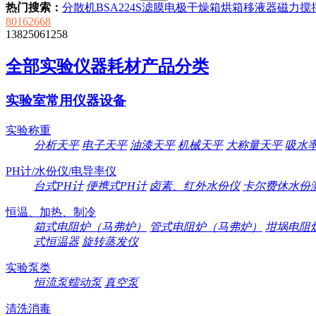
热门搜索：
分散机
BSA224S
滤膜
电极
干燥箱
烘箱
移液器
磁力搅
80162668
13825061258
全部实验仪器耗材产品分类
实验室常用仪器设备
实验称重
分析天平
电子天平
油漆天平
机械天平
大称量天平
吸水
PH计/水份仪/电导率仪
台式PH计
便携式PH计
卤素、红外水份仪
卡尔费休水份
恒温、加热、制冷
箱式电阻炉（马弗炉）
管式电阻炉（马弗炉）
坩埚电阻
式恒温器
旋转蒸发仪
实验泵类
恒流泵蠕动泵
真空泵
清洗消毒