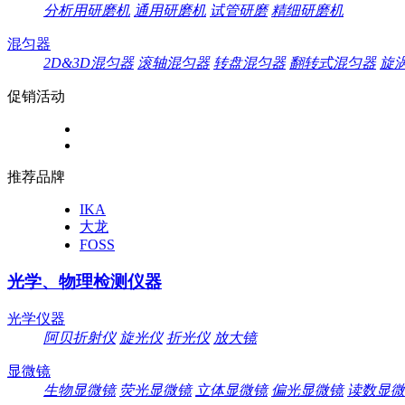
分析用研磨机
通用研磨机
试管研磨
精细研磨机
混匀器
2D&3D混匀器
滚轴混匀器
转盘混匀器
翻转式混匀器
旋
促销活动
推荐品牌
IKA
大龙
FOSS
光学、物理检测仪器
光学仪器
阿贝折射仪
旋光仪
折光仪
放大镜
显微镜
生物显微镜
荧光显微镜
立体显微镜
偏光显微镜
读数显微