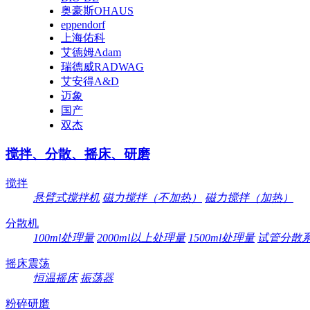
奥豪斯OHAUS
eppendorf
上海佑科
艾德姆Adam
瑞德威RADWAG
艾安得A&D
迈象
国产
双杰
搅拌、分散、摇床、研磨
搅拌
悬臂式搅拌机
磁力搅拌（不加热）
磁力搅拌（加热）
分散机
100ml处理量
2000ml以上处理量
1500ml处理量
试管分散
摇床震荡
恒温摇床
振荡器
粉碎研磨