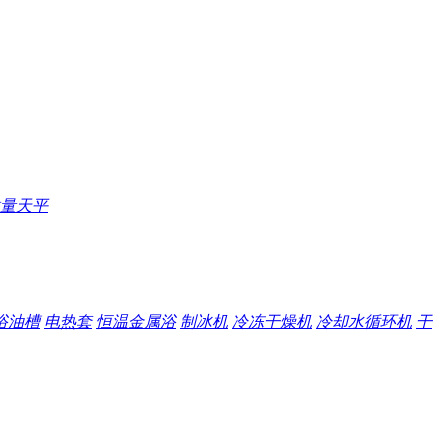
量天平
浴油槽
电热套
恒温金属浴
制冰机
冷冻干燥机
冷却水循环机
干