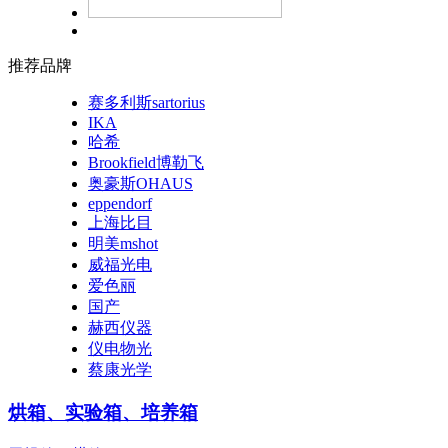
推荐品牌
赛多利斯sartorius
IKA
哈希
Brookfield博勒飞
奥豪斯OHAUS
eppendorf
上海比目
明美mshot
威福光电
爱色丽
国产
赫西仪器
仪电物光
蔡康光学
烘箱、实验箱、培养箱