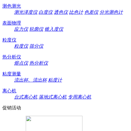
测色测光
测光泽度仪
白度仪
透色仪
比色计
色差仪
分光测色计
表面物理
应力仪
轮廓仪
锥入度仪
粒度仪
粒度仪
筛分仪
热分析仪
熔点仪
热分析仪
粘度测量
流出杯、流出杯
粘度计
离心机
台式离心机
落地式离心机
专用离心机
促销活动