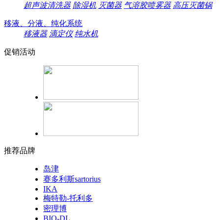
超声波清洗器
除湿机
灭菌器
气溶胶喷雾器
高压灭菌锅
移液、分液、纯化系统
移液器
滴定仪
纯水机
促销活动
推荐品牌
岛津
赛多利斯sartorius
IKA
梅特勒-托利多
密理博
BIO-DL