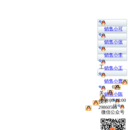
销售小可
销售小张
销售小李
工
销售小王
销售小曹
020-
关
销售小陈
作:9:00-18:00
技术：
注
29860505
微信公众号