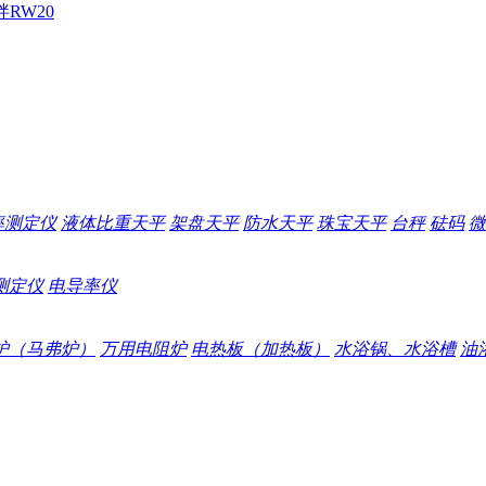
拌
RW20
率测定仪
液体比重天平
架盘天平
防水天平
珠宝天平
台秤
砝码
微
测定仪
电导率仪
炉（马弗炉）
万用电阻炉
电热板（加热板）
水浴锅、水浴槽
油