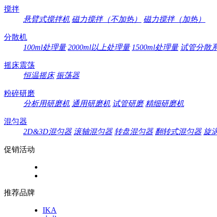
搅拌
悬臂式搅拌机
磁力搅拌（不加热）
磁力搅拌（加热）
分散机
100ml处理量
2000ml以上处理量
1500ml处理量
试管分散
摇床震荡
恒温摇床
振荡器
粉碎研磨
分析用研磨机
通用研磨机
试管研磨
精细研磨机
混匀器
2D&3D混匀器
滚轴混匀器
转盘混匀器
翻转式混匀器
旋
促销活动
推荐品牌
IKA