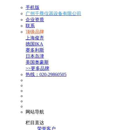
手机版
广州千尊仪器设备有限公司
企业资质
联系
顶级品牌
上海俊齐
德国IKA
赛多利斯
日本岛津
美国奥豪斯
>>更多品牌
热线：020-29860505
网站导航
栏目直达
荣誉客户