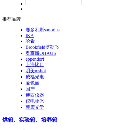
推荐品牌
赛多利斯sartorius
IKA
哈希
Brookfield博勒飞
奥豪斯OHAUS
eppendorf
上海比目
明美mshot
威福光电
爱色丽
国产
赫西仪器
仪电物光
蔡康光学
烘箱、实验箱、培养箱