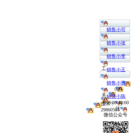
销售小可
销售小张
销售小李
工
销售小王
销售小曹
020-
关
销售小陈
作:9:00-18:00
技术：
注
29860505
微信公众号