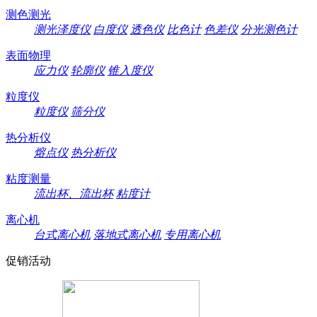
测色测光
测光泽度仪
白度仪
透色仪
比色计
色差仪
分光测色计
表面物理
应力仪
轮廓仪
锥入度仪
粒度仪
粒度仪
筛分仪
热分析仪
熔点仪
热分析仪
粘度测量
流出杯、流出杯
粘度计
离心机
台式离心机
落地式离心机
专用离心机
促销活动