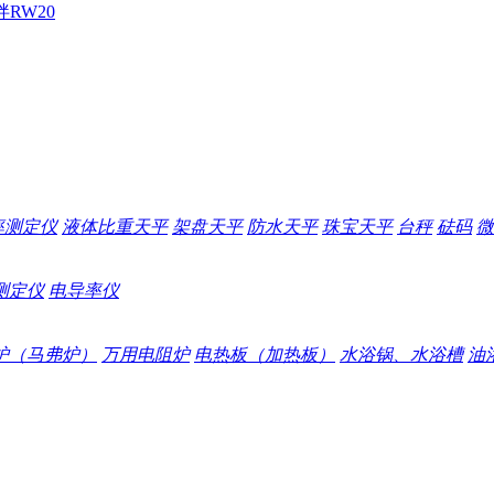
拌
RW20
率测定仪
液体比重天平
架盘天平
防水天平
珠宝天平
台秤
砝码
微
测定仪
电导率仪
炉（马弗炉）
万用电阻炉
电热板（加热板）
水浴锅、水浴槽
油