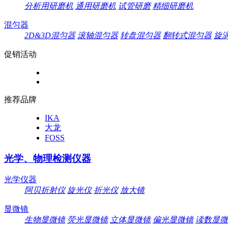
分析用研磨机
通用研磨机
试管研磨
精细研磨机
混匀器
2D&3D混匀器
滚轴混匀器
转盘混匀器
翻转式混匀器
旋
促销活动
推荐品牌
IKA
大龙
FOSS
光学、物理检测仪器
光学仪器
阿贝折射仪
旋光仪
折光仪
放大镜
显微镜
生物显微镜
荧光显微镜
立体显微镜
偏光显微镜
读数显微