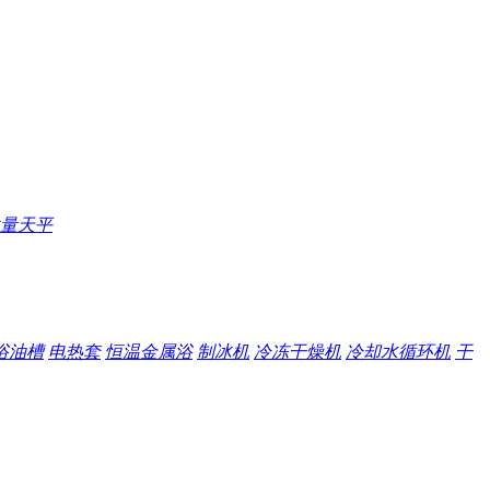
量天平
浴油槽
电热套
恒温金属浴
制冰机
冷冻干燥机
冷却水循环机
干