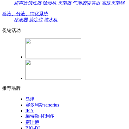
超声波清洗器
除湿机
灭菌器
气溶胶喷雾器
高压灭菌锅
移液、分液、纯化系统
移液器
滴定仪
纯水机
促销活动
推荐品牌
岛津
赛多利斯sartorius
IKA
梅特勒-托利多
密理博
BIO-DL