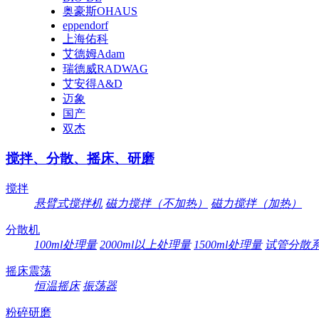
奥豪斯OHAUS
eppendorf
上海佑科
艾德姆Adam
瑞德威RADWAG
艾安得A&D
迈象
国产
双杰
搅拌、分散、摇床、研磨
搅拌
悬臂式搅拌机
磁力搅拌（不加热）
磁力搅拌（加热）
分散机
100ml处理量
2000ml以上处理量
1500ml处理量
试管分散
摇床震荡
恒温摇床
振荡器
粉碎研磨