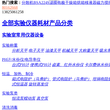
热门搜索：
分散机
BSA224S
滤膜
电极
干燥箱
烘箱
移液器
磁力搅
80162668
13825061258
全部实验仪器耗材产品分类
实验室常用仪器设备
实验称重
分析天平
电子天平
油漆天平
机械天平
大称量天平
吸水
PH计/水份仪/电导率仪
台式PH计
便携式PH计
卤素、红外水份仪
卡尔费休水份
恒温、加热、制冷
箱式电阻炉（马弗炉）
管式电阻炉（马弗炉）
坩埚电阻
式恒温器
旋转蒸发仪
实验泵类
恒流泵蠕动泵
真空泵
清洗消毒