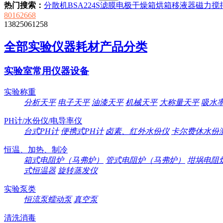
热门搜索：
分散机
BSA224S
滤膜
电极
干燥箱
烘箱
移液器
磁力搅
80162668
13825061258
全部实验仪器耗材产品分类
实验室常用仪器设备
实验称重
分析天平
电子天平
油漆天平
机械天平
大称量天平
吸水
PH计/水份仪/电导率仪
台式PH计
便携式PH计
卤素、红外水份仪
卡尔费休水份
恒温、加热、制冷
箱式电阻炉（马弗炉）
管式电阻炉（马弗炉）
坩埚电阻
式恒温器
旋转蒸发仪
实验泵类
恒流泵蠕动泵
真空泵
清洗消毒