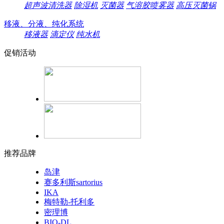
超声波清洗器
除湿机
灭菌器
气溶胶喷雾器
高压灭菌锅
移液、分液、纯化系统
移液器
滴定仪
纯水机
促销活动
推荐品牌
岛津
赛多利斯sartorius
IKA
梅特勒-托利多
密理博
BIO-DL