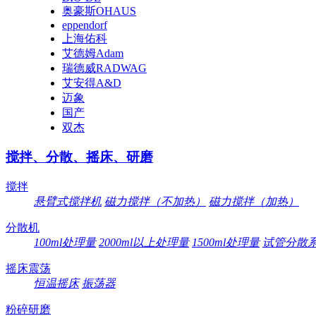
奥豪斯OHAUS
eppendorf
上海佑科
艾德姆Adam
瑞德威RADWAG
艾安得A&D
迈象
国产
双杰
搅拌、分散、摇床、研磨
搅拌
悬臂式搅拌机
磁力搅拌（不加热）
磁力搅拌（加热）
分散机
100ml处理量
2000ml以上处理量
1500ml处理量
试管分散
摇床震荡
恒温摇床
振荡器
粉碎研磨