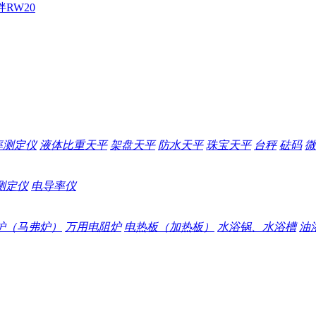
拌
RW20
率测定仪
液体比重天平
架盘天平
防水天平
珠宝天平
台秤
砝码
微
测定仪
电导率仪
炉（马弗炉）
万用电阻炉
电热板（加热板）
水浴锅、水浴槽
油