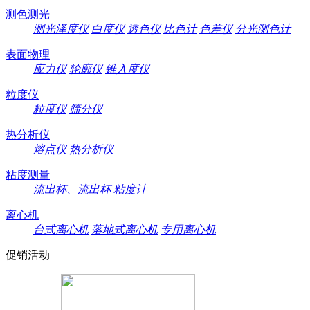
测色测光
测光泽度仪
白度仪
透色仪
比色计
色差仪
分光测色计
表面物理
应力仪
轮廓仪
锥入度仪
粒度仪
粒度仪
筛分仪
热分析仪
熔点仪
热分析仪
粘度测量
流出杯、流出杯
粘度计
离心机
台式离心机
落地式离心机
专用离心机
促销活动