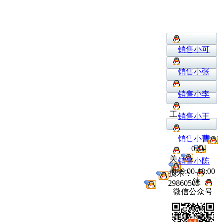
销售小可
销售小张
销售小李
工
销售小王
销售小曹
020-
关
销售小陈
作:9:00-18:00
技术：
注
29860505
微信公众号