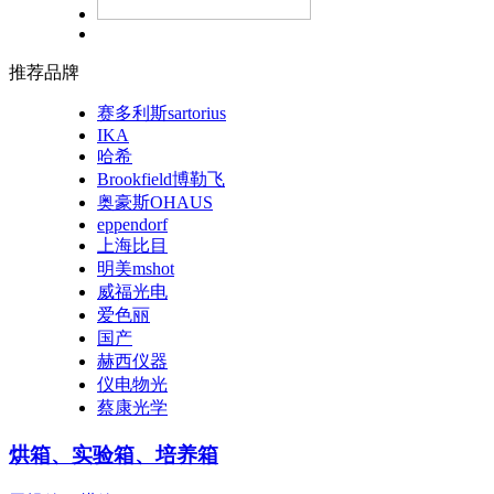
推荐品牌
赛多利斯sartorius
IKA
哈希
Brookfield博勒飞
奥豪斯OHAUS
eppendorf
上海比目
明美mshot
威福光电
爱色丽
国产
赫西仪器
仪电物光
蔡康光学
烘箱、实验箱、培养箱