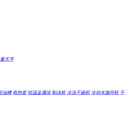
量天平
浴油槽
电热套
恒温金属浴
制冰机
冷冻干燥机
冷却水循环机
干