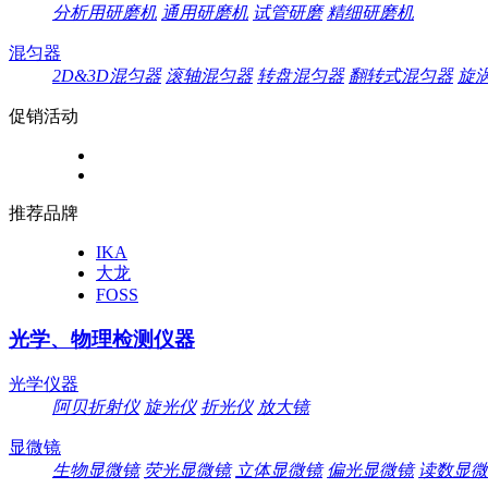
分析用研磨机
通用研磨机
试管研磨
精细研磨机
混匀器
2D&3D混匀器
滚轴混匀器
转盘混匀器
翻转式混匀器
旋
促销活动
推荐品牌
IKA
大龙
FOSS
光学、物理检测仪器
光学仪器
阿贝折射仪
旋光仪
折光仪
放大镜
显微镜
生物显微镜
荧光显微镜
立体显微镜
偏光显微镜
读数显微