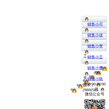
销售小可
销售小张
销售小李
工
销售小王
销售小曹
020-
关
销售小陈
作:9:00-18:00
技术：
注
29860505
微信公众号