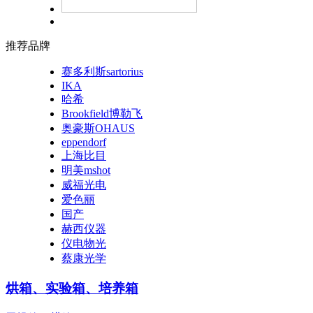
推荐品牌
赛多利斯sartorius
IKA
哈希
Brookfield博勒飞
奥豪斯OHAUS
eppendorf
上海比目
明美mshot
威福光电
爱色丽
国产
赫西仪器
仪电物光
蔡康光学
烘箱、实验箱、培养箱