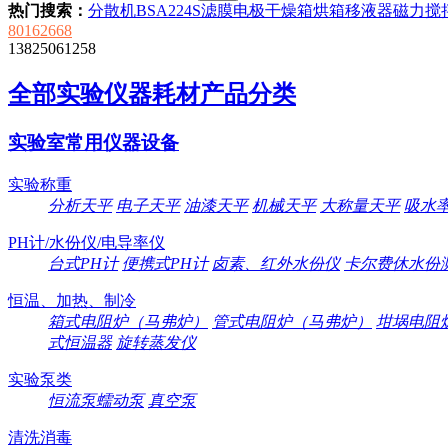
热门搜索：
分散机
BSA224S
滤膜
电极
干燥箱
烘箱
移液器
磁力搅
80162668
13825061258
全部实验仪器耗材产品分类
实验室常用仪器设备
实验称重
分析天平
电子天平
油漆天平
机械天平
大称量天平
吸水
PH计/水份仪/电导率仪
台式PH计
便携式PH计
卤素、红外水份仪
卡尔费休水份
恒温、加热、制冷
箱式电阻炉（马弗炉）
管式电阻炉（马弗炉）
坩埚电阻
式恒温器
旋转蒸发仪
实验泵类
恒流泵蠕动泵
真空泵
清洗消毒