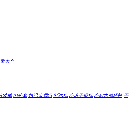
量天平
浴油槽
电热套
恒温金属浴
制冰机
冷冻干燥机
冷却水循环机
干