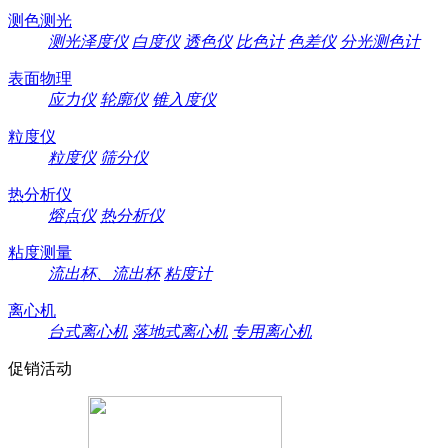
测色测光
测光泽度仪
白度仪
透色仪
比色计
色差仪
分光测色计
表面物理
应力仪
轮廓仪
锥入度仪
粒度仪
粒度仪
筛分仪
热分析仪
熔点仪
热分析仪
粘度测量
流出杯、流出杯
粘度计
离心机
台式离心机
落地式离心机
专用离心机
促销活动