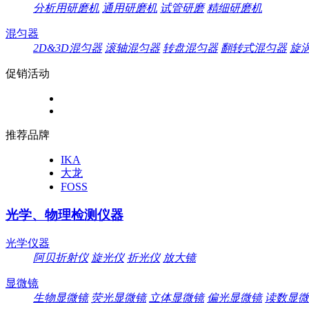
分析用研磨机
通用研磨机
试管研磨
精细研磨机
混匀器
2D&3D混匀器
滚轴混匀器
转盘混匀器
翻转式混匀器
旋
促销活动
推荐品牌
IKA
大龙
FOSS
光学、物理检测仪器
光学仪器
阿贝折射仪
旋光仪
折光仪
放大镜
显微镜
生物显微镜
荧光显微镜
立体显微镜
偏光显微镜
读数显微