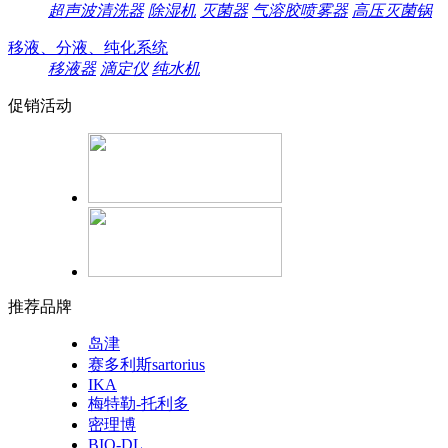
超声波清洗器
除湿机
灭菌器
气溶胶喷雾器
高压灭菌锅
移液、分液、纯化系统
移液器
滴定仪
纯水机
促销活动
推荐品牌
岛津
赛多利斯sartorius
IKA
梅特勒-托利多
密理博
BIO-DL