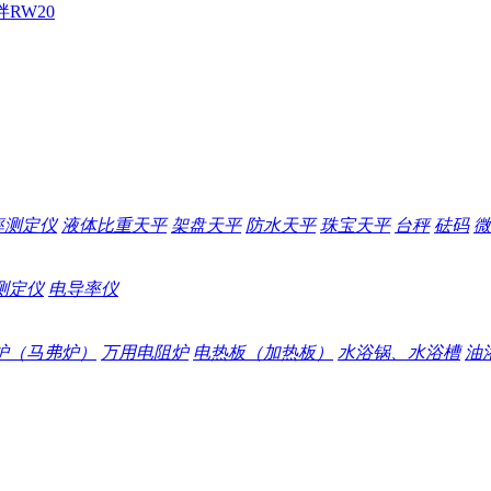
拌
RW20
率测定仪
液体比重天平
架盘天平
防水天平
珠宝天平
台秤
砝码
微
测定仪
电导率仪
炉（马弗炉）
万用电阻炉
电热板（加热板）
水浴锅、水浴槽
油