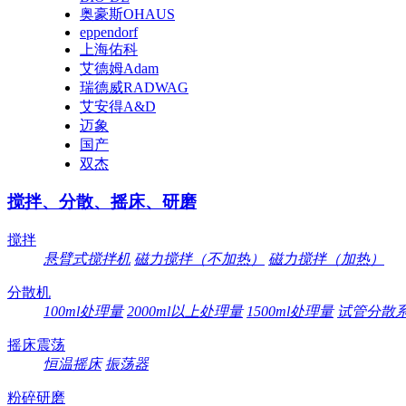
奥豪斯OHAUS
eppendorf
上海佑科
艾德姆Adam
瑞德威RADWAG
艾安得A&D
迈象
国产
双杰
搅拌、分散、摇床、研磨
搅拌
悬臂式搅拌机
磁力搅拌（不加热）
磁力搅拌（加热）
分散机
100ml处理量
2000ml以上处理量
1500ml处理量
试管分散
摇床震荡
恒温摇床
振荡器
粉碎研磨