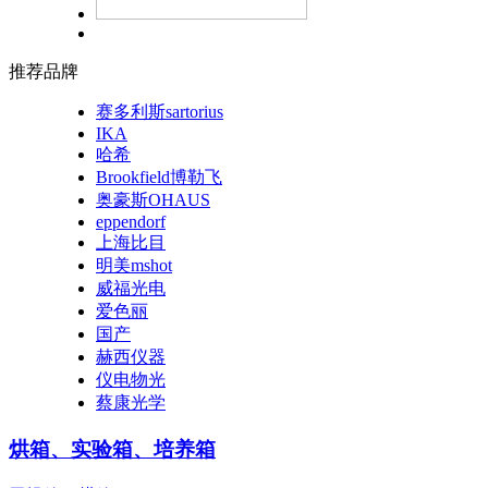
推荐品牌
赛多利斯sartorius
IKA
哈希
Brookfield博勒飞
奥豪斯OHAUS
eppendorf
上海比目
明美mshot
威福光电
爱色丽
国产
赫西仪器
仪电物光
蔡康光学
烘箱、实验箱、培养箱