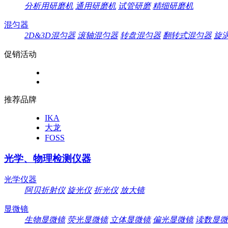
分析用研磨机
通用研磨机
试管研磨
精细研磨机
混匀器
2D&3D混匀器
滚轴混匀器
转盘混匀器
翻转式混匀器
旋
促销活动
推荐品牌
IKA
大龙
FOSS
光学、物理检测仪器
光学仪器
阿贝折射仪
旋光仪
折光仪
放大镜
显微镜
生物显微镜
荧光显微镜
立体显微镜
偏光显微镜
读数显微