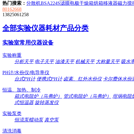
热门搜索：
分散机
BSA224S
滤膜
电极
干燥箱
烘箱
移液器
磁力搅
80162668
13825061258
全部实验仪器耗材产品分类
实验室常用仪器设备
实验称重
分析天平
电子天平
油漆天平
机械天平
大称量天平
吸水
PH计/水份仪/电导率仪
台式PH计
便携式PH计
卤素、红外水份仪
卡尔费休水份
恒温、加热、制冷
箱式电阻炉（马弗炉）
管式电阻炉（马弗炉）
坩埚电阻
式恒温器
旋转蒸发仪
实验泵类
恒流泵蠕动泵
真空泵
清洗消毒