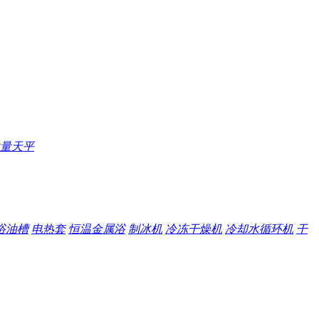
量天平
浴油槽
电热套
恒温金属浴
制冰机
冷冻干燥机
冷却水循环机
干