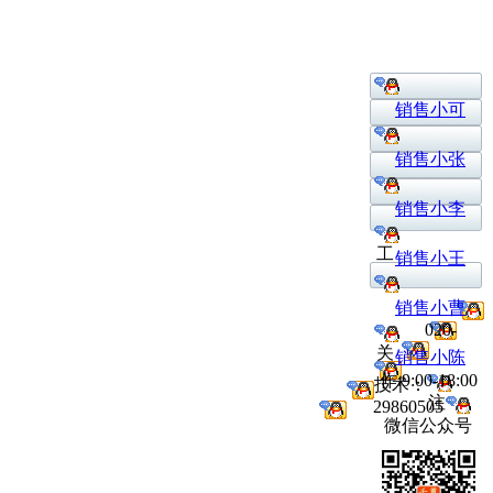
销售小可
销售小张
销售小李
工
销售小王
销售小曹
020-
关
销售小陈
作:9:00-18:00
技术：
注
29860505
微信公众号