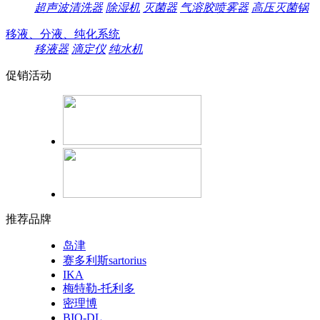
超声波清洗器
除湿机
灭菌器
气溶胶喷雾器
高压灭菌锅
移液、分液、纯化系统
移液器
滴定仪
纯水机
促销活动
推荐品牌
岛津
赛多利斯sartorius
IKA
梅特勒-托利多
密理博
BIO-DL