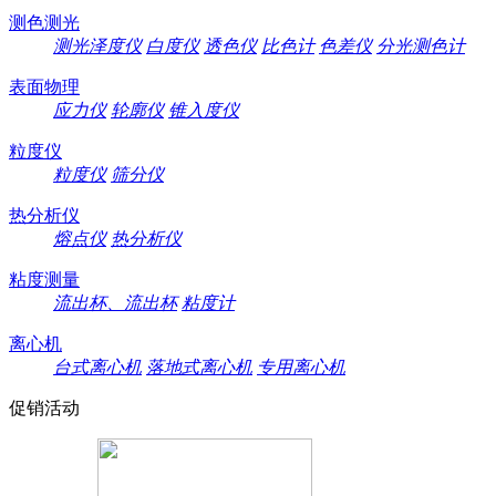
测色测光
测光泽度仪
白度仪
透色仪
比色计
色差仪
分光测色计
表面物理
应力仪
轮廓仪
锥入度仪
粒度仪
粒度仪
筛分仪
热分析仪
熔点仪
热分析仪
粘度测量
流出杯、流出杯
粘度计
离心机
台式离心机
落地式离心机
专用离心机
促销活动