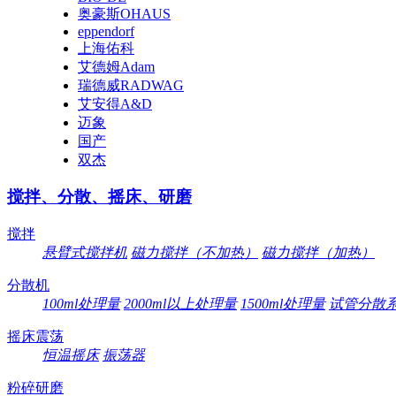
奥豪斯OHAUS
eppendorf
上海佑科
艾德姆Adam
瑞德威RADWAG
艾安得A&D
迈象
国产
双杰
搅拌、分散、摇床、研磨
搅拌
悬臂式搅拌机
磁力搅拌（不加热）
磁力搅拌（加热）
分散机
100ml处理量
2000ml以上处理量
1500ml处理量
试管分散
摇床震荡
恒温摇床
振荡器
粉碎研磨