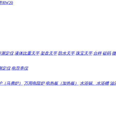
拌
RW20
率测定仪
液体比重天平
架盘天平
防水天平
珠宝天平
台秤
砝码
微
测定仪
电导率仪
炉（马弗炉）
万用电阻炉
电热板（加热板）
水浴锅、水浴槽
油