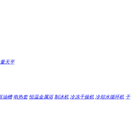
量天平
浴油槽
电热套
恒温金属浴
制冰机
冷冻干燥机
冷却水循环机
干