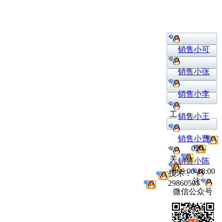
销售小可
销售小张
销售小李
工
销售小王
销售小曹
020-
关
销售小陈
作:9:00-18:00
技术：
注
29860505
微信公众号