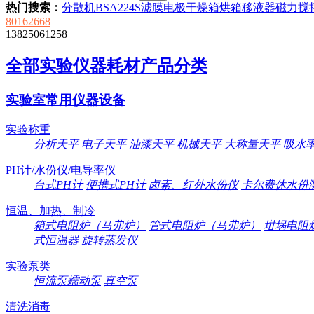
热门搜索：
分散机
BSA224S
滤膜
电极
干燥箱
烘箱
移液器
磁力搅
80162668
13825061258
全部实验仪器耗材产品分类
实验室常用仪器设备
实验称重
分析天平
电子天平
油漆天平
机械天平
大称量天平
吸水
PH计/水份仪/电导率仪
台式PH计
便携式PH计
卤素、红外水份仪
卡尔费休水份
恒温、加热、制冷
箱式电阻炉（马弗炉）
管式电阻炉（马弗炉）
坩埚电阻
式恒温器
旋转蒸发仪
实验泵类
恒流泵蠕动泵
真空泵
清洗消毒