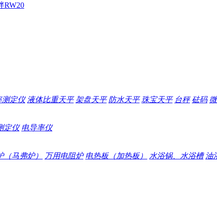
拌
RW20
率测定仪
液体比重天平
架盘天平
防水天平
珠宝天平
台秤
砝码
微
测定仪
电导率仪
炉（马弗炉）
万用电阻炉
电热板（加热板）
水浴锅、水浴槽
油