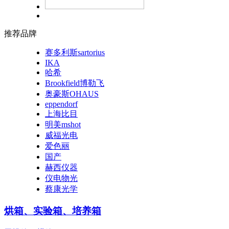
推荐品牌
赛多利斯sartorius
IKA
哈希
Brookfield博勒飞
奥豪斯OHAUS
eppendorf
上海比目
明美mshot
威福光电
爱色丽
国产
赫西仪器
仪电物光
蔡康光学
烘箱、实验箱、培养箱