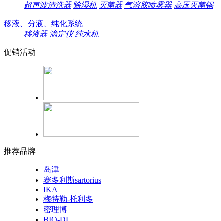
超声波清洗器
除湿机
灭菌器
气溶胶喷雾器
高压灭菌锅
移液、分液、纯化系统
移液器
滴定仪
纯水机
促销活动
推荐品牌
岛津
赛多利斯sartorius
IKA
梅特勒-托利多
密理博
BIO-DL