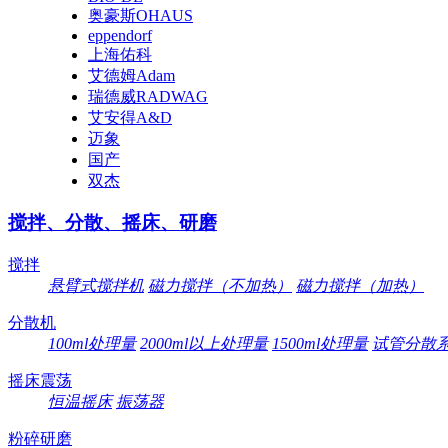
奥豪斯OHAUS
eppendorf
上海佑科
艾德姆Adam
瑞德威RADWAG
艾安得A&D
迈象
国产
双杰
搅拌、分散、摇床、研磨
搅拌
悬臂式搅拌机
磁力搅拌（不加热）
磁力搅拌（加热）
分散机
100ml处理量
2000ml以上处理量
1500ml处理量
试管分散
摇床震荡
恒温摇床
振荡器
粉碎研磨