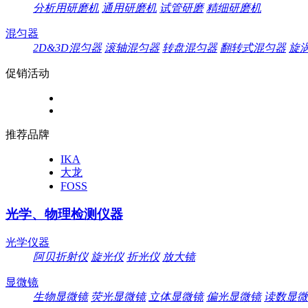
分析用研磨机
通用研磨机
试管研磨
精细研磨机
混匀器
2D&3D混匀器
滚轴混匀器
转盘混匀器
翻转式混匀器
旋
促销活动
推荐品牌
IKA
大龙
FOSS
光学、物理检测仪器
光学仪器
阿贝折射仪
旋光仪
折光仪
放大镜
显微镜
生物显微镜
荧光显微镜
立体显微镜
偏光显微镜
读数显微