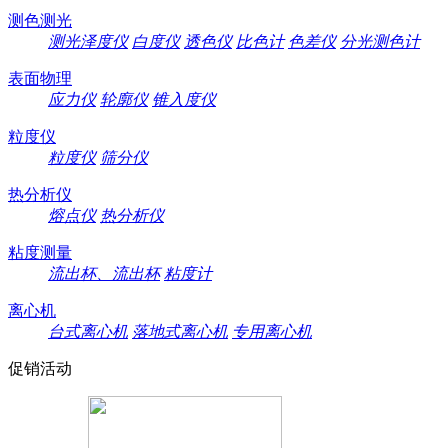
测色测光
测光泽度仪
白度仪
透色仪
比色计
色差仪
分光测色计
表面物理
应力仪
轮廓仪
锥入度仪
粒度仪
粒度仪
筛分仪
热分析仪
熔点仪
热分析仪
粘度测量
流出杯、流出杯
粘度计
离心机
台式离心机
落地式离心机
专用离心机
促销活动