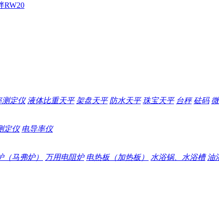
拌
RW20
率测定仪
液体比重天平
架盘天平
防水天平
珠宝天平
台秤
砝码
微
测定仪
电导率仪
炉（马弗炉）
万用电阻炉
电热板（加热板）
水浴锅、水浴槽
油