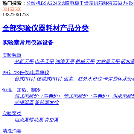
热门搜索：
分散机
BSA224S
滤膜
电极
干燥箱
烘箱
移液器
磁力搅
80162668
13825061258
全部实验仪器耗材产品分类
实验室常用仪器设备
实验称重
分析天平
电子天平
油漆天平
机械天平
大称量天平
吸水
PH计/水份仪/电导率仪
台式PH计
便携式PH计
卤素、红外水份仪
卡尔费休水份
恒温、加热、制冷
箱式电阻炉（马弗炉）
管式电阻炉（马弗炉）
坩埚电阻
式恒温器
旋转蒸发仪
实验泵类
恒流泵蠕动泵
真空泵
清洗消毒