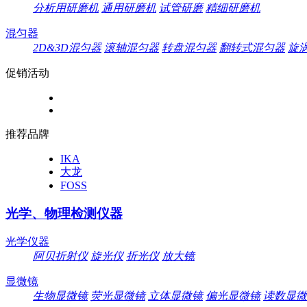
分析用研磨机
通用研磨机
试管研磨
精细研磨机
混匀器
2D&3D混匀器
滚轴混匀器
转盘混匀器
翻转式混匀器
旋
促销活动
推荐品牌
IKA
大龙
FOSS
光学、物理检测仪器
光学仪器
阿贝折射仪
旋光仪
折光仪
放大镜
显微镜
生物显微镜
荧光显微镜
立体显微镜
偏光显微镜
读数显微