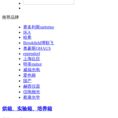
推荐品牌
赛多利斯sartorius
IKA
哈希
Brookfield博勒飞
奥豪斯OHAUS
eppendorf
上海比目
明美mshot
威福光电
爱色丽
国产
赫西仪器
仪电物光
蔡康光学
烘箱、实验箱、培养箱