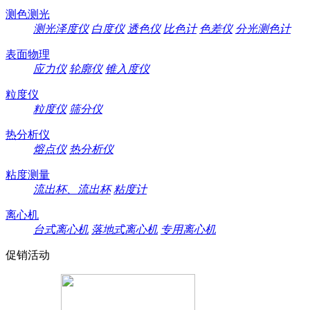
测色测光
测光泽度仪
白度仪
透色仪
比色计
色差仪
分光测色计
表面物理
应力仪
轮廓仪
锥入度仪
粒度仪
粒度仪
筛分仪
热分析仪
熔点仪
热分析仪
粘度测量
流出杯、流出杯
粘度计
离心机
台式离心机
落地式离心机
专用离心机
促销活动