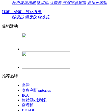
超声波清洗器
除湿机
灭菌器
气溶胶喷雾器
高压灭菌锅
移液、分液、纯化系统
移液器
滴定仪
纯水机
促销活动
推荐品牌
岛津
赛多利斯sartorius
IKA
梅特勒-托利多
密理博
BIO-DL