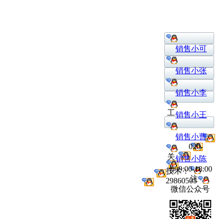
销售小可
销售小张
销售小李
工
销售小王
销售小曹
020-
关
销售小陈
作:9:00-18:00
技术：
注
29860505
微信公众号