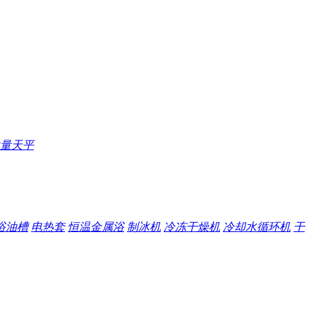
量天平
浴油槽
电热套
恒温金属浴
制冰机
冷冻干燥机
冷却水循环机
干