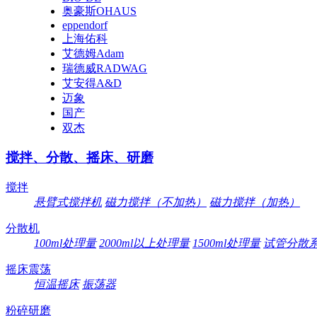
奥豪斯OHAUS
eppendorf
上海佑科
艾德姆Adam
瑞德威RADWAG
艾安得A&D
迈象
国产
双杰
搅拌、分散、摇床、研磨
搅拌
悬臂式搅拌机
磁力搅拌（不加热）
磁力搅拌（加热）
分散机
100ml处理量
2000ml以上处理量
1500ml处理量
试管分散
摇床震荡
恒温摇床
振荡器
粉碎研磨