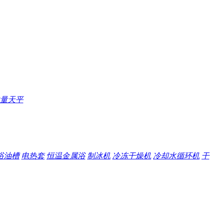
量天平
浴油槽
电热套
恒温金属浴
制冰机
冷冻干燥机
冷却水循环机
干