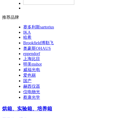
推荐品牌
赛多利斯sartorius
IKA
哈希
Brookfield博勒飞
奥豪斯OHAUS
eppendorf
上海比目
明美mshot
威福光电
爱色丽
国产
赫西仪器
仪电物光
蔡康光学
烘箱、实验箱、培养箱