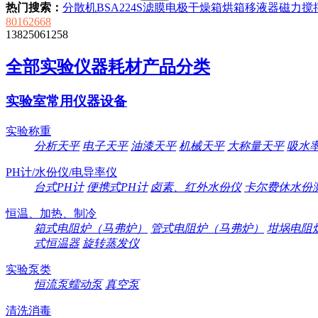
热门搜索：
分散机
BSA224S
滤膜
电极
干燥箱
烘箱
移液器
磁力搅
80162668
13825061258
全部实验仪器耗材产品分类
实验室常用仪器设备
实验称重
分析天平
电子天平
油漆天平
机械天平
大称量天平
吸水
PH计/水份仪/电导率仪
台式PH计
便携式PH计
卤素、红外水份仪
卡尔费休水份
恒温、加热、制冷
箱式电阻炉（马弗炉）
管式电阻炉（马弗炉）
坩埚电阻
式恒温器
旋转蒸发仪
实验泵类
恒流泵蠕动泵
真空泵
清洗消毒