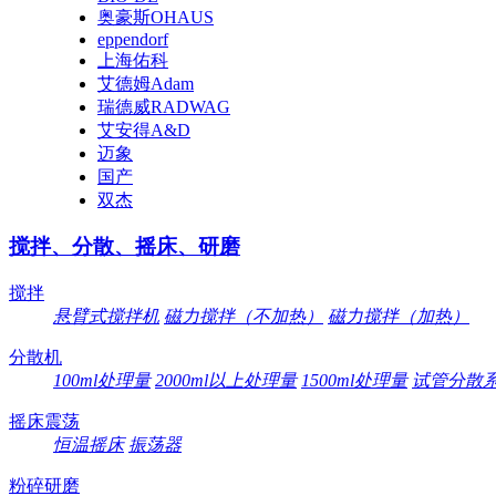
奥豪斯OHAUS
eppendorf
上海佑科
艾德姆Adam
瑞德威RADWAG
艾安得A&D
迈象
国产
双杰
搅拌、分散、摇床、研磨
搅拌
悬臂式搅拌机
磁力搅拌（不加热）
磁力搅拌（加热）
分散机
100ml处理量
2000ml以上处理量
1500ml处理量
试管分散
摇床震荡
恒温摇床
振荡器
粉碎研磨