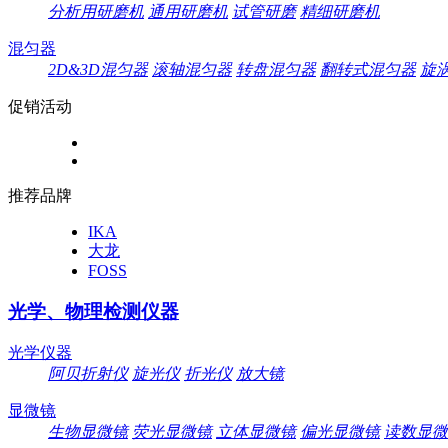
分析用研磨机
通用研磨机
试管研磨
精细研磨机
混匀器
2D&3D混匀器
滚轴混匀器
转盘混匀器
翻转式混匀器
旋
促销活动
推荐品牌
IKA
大龙
FOSS
光学、物理检测仪器
光学仪器
阿贝折射仪
旋光仪
折光仪
放大镜
显微镜
生物显微镜
荧光显微镜
立体显微镜
偏光显微镜
读数显微