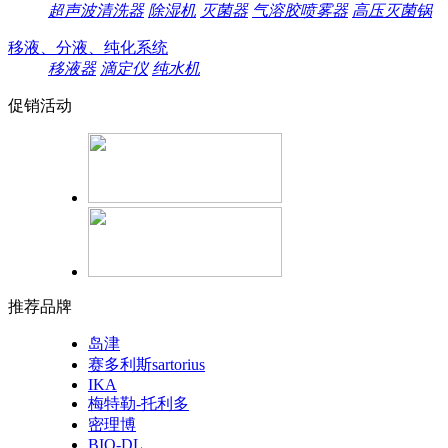
超声波清洗器
除湿机
灭菌器
气溶胶喷雾器
高压灭菌锅
移液、分液、纯化系统
移液器
滴定仪
纯水机
促销活动
推荐品牌
岛津
赛多利斯sartorius
IKA
梅特勒-托利多
密理博
BIO-DL