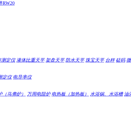
拌
RW20
率测定仪
液体比重天平
架盘天平
防水天平
珠宝天平
台秤
砝码
微
测定仪
电导率仪
炉（马弗炉）
万用电阻炉
电热板（加热板）
水浴锅、水浴槽
油