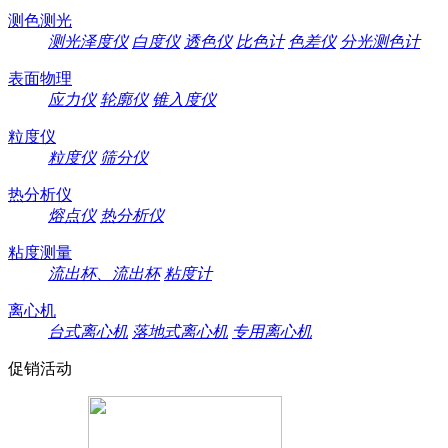
测色测光
测光泽度仪
白度仪
透色仪
比色计
色差仪
分光测色计
表面物理
应力仪
轮廓仪
锥入度仪
粒度仪
粒度仪
筛分仪
热分析仪
熔点仪
热分析仪
粘度测量
流出杯、流出杯
粘度计
离心机
台式离心机
落地式离心机
专用离心机
促销活动