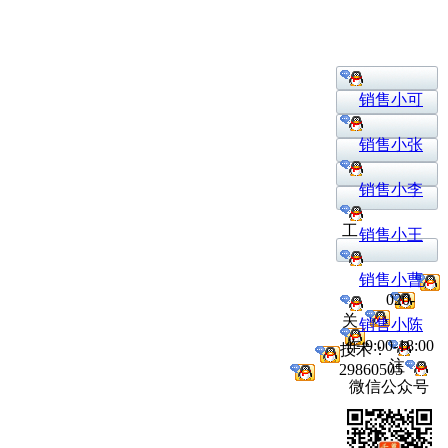
销售小可
销售小张
销售小李
工
销售小王
销售小曹
020-
关
销售小陈
作:9:00-18:00
技术：
注
29860505
微信公众号