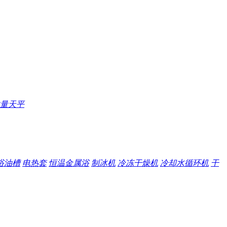
量天平
浴油槽
电热套
恒温金属浴
制冰机
冷冻干燥机
冷却水循环机
干