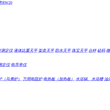
拌
RW20
率测定仪
液体比重天平
架盘天平
防水天平
珠宝天平
台秤
砝码
微
测定仪
电导率仪
炉（马弗炉）
万用电阻炉
电热板（加热板）
水浴锅、水浴槽
油