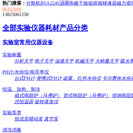
热门搜索：
分散机
BSA224S
滤膜
电极
干燥箱
烘箱
移液器
磁力搅
80162668
13825061258
全部实验仪器耗材产品分类
实验室常用仪器设备
实验称重
分析天平
电子天平
油漆天平
机械天平
大称量天平
吸水
PH计/水份仪/电导率仪
台式PH计
便携式PH计
卤素、红外水份仪
卡尔费休水份
恒温、加热、制冷
箱式电阻炉（马弗炉）
管式电阻炉（马弗炉）
坩埚电阻
式恒温器
旋转蒸发仪
实验泵类
恒流泵蠕动泵
真空泵
清洗消毒