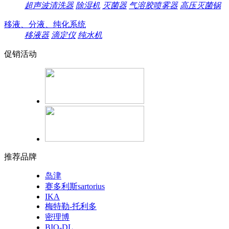
超声波清洗器
除湿机
灭菌器
气溶胶喷雾器
高压灭菌锅
移液、分液、纯化系统
移液器
滴定仪
纯水机
促销活动
推荐品牌
岛津
赛多利斯sartorius
IKA
梅特勒-托利多
密理博
BIO-DL