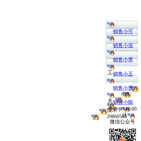
销售小可
销售小张
销售小李
工
销售小王
销售小曹
020-
关
销售小陈
作:9:00-18:00
技术：
注
29860505
微信公众号