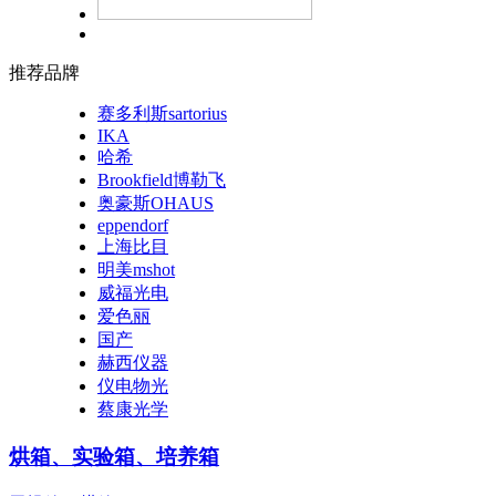
推荐品牌
赛多利斯sartorius
IKA
哈希
Brookfield博勒飞
奥豪斯OHAUS
eppendorf
上海比目
明美mshot
威福光电
爱色丽
国产
赫西仪器
仪电物光
蔡康光学
烘箱、实验箱、培养箱