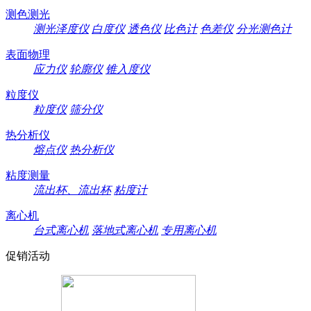
测色测光
测光泽度仪
白度仪
透色仪
比色计
色差仪
分光测色计
表面物理
应力仪
轮廓仪
锥入度仪
粒度仪
粒度仪
筛分仪
热分析仪
熔点仪
热分析仪
粘度测量
流出杯、流出杯
粘度计
离心机
台式离心机
落地式离心机
专用离心机
促销活动