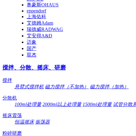
奥豪斯OHAUS
eppendorf
上海佑科
艾德姆Adam
瑞德威RADWAG
艾安得A&D
迈象
国产
双杰
搅拌、分散、摇床、研磨
搅拌
悬臂式搅拌机
磁力搅拌（不加热）
磁力搅拌（加热）
分散机
100ml处理量
2000ml以上处理量
1500ml处理量
试管分散
摇床震荡
恒温摇床
振荡器
粉碎研磨