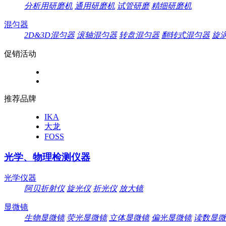
分析用研磨机
通用研磨机
试管研磨
精细研磨机
混匀器
2D&3D混匀器
滚轴混匀器
转盘混匀器
翻转式混匀器
旋
促销活动
推荐品牌
IKA
大龙
FOSS
光学、物理检测仪器
光学仪器
阿贝折射仪
旋光仪
折光仪
放大镜
显微镜
生物显微镜
荧光显微镜
立体显微镜
偏光显微镜
读数显微