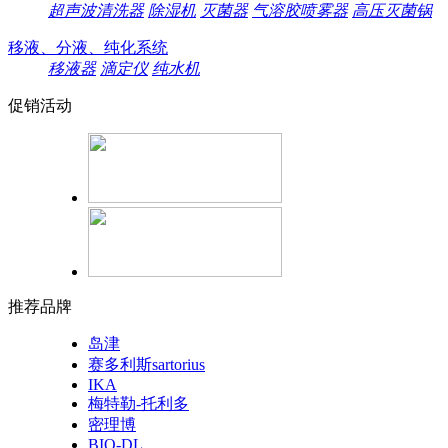
超声波清洗器
除湿机
灭菌器
气溶胶喷雾器
高压灭菌锅
移液、分液、纯化系统
移液器
滴定仪
纯水机
促销活动
推荐品牌
岛津
赛多利斯sartorius
IKA
梅特勒-托利多
密理博
BIO-DL