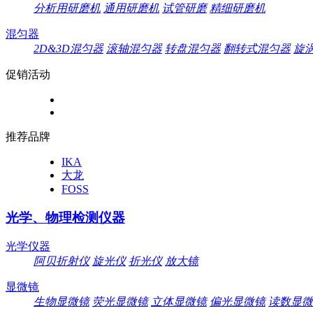
分析用研磨机
通用研磨机
试管研磨
精细研磨机
混匀器
2D&3D混匀器
滚轴混匀器
转盘混匀器
翻转式混匀器
旋
促销活动
推荐品牌
IKA
大龙
FOSS
光学、物理检测仪器
光学仪器
阿贝折射仪
旋光仪
折光仪
放大镜
显微镜
生物显微镜
荧光显微镜
立体显微镜
偏光显微镜
读数显微