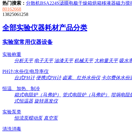
热门搜索：
分散机
BSA224S
滤膜
电极
干燥箱
烘箱
移液器
磁力搅
80162668
13825061258
全部实验仪器耗材产品分类
实验室常用仪器设备
实验称重
分析天平
电子天平
油漆天平
机械天平
大称量天平
吸水
PH计/水份仪/电导率仪
台式PH计
便携式PH计
卤素、红外水份仪
卡尔费休水份
恒温、加热、制冷
箱式电阻炉（马弗炉）
管式电阻炉（马弗炉）
坩埚电阻
式恒温器
旋转蒸发仪
实验泵类
恒流泵蠕动泵
真空泵
清洗消毒