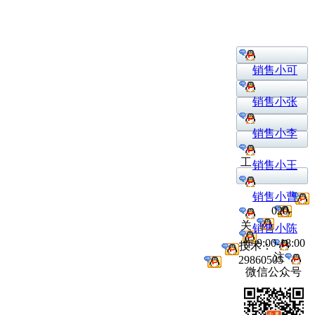
销售小可
销售小张
销售小李
工
销售小王
销售小曹
020-
关
销售小陈
作:9:00-18:00
技术：
注
29860505
微信公众号