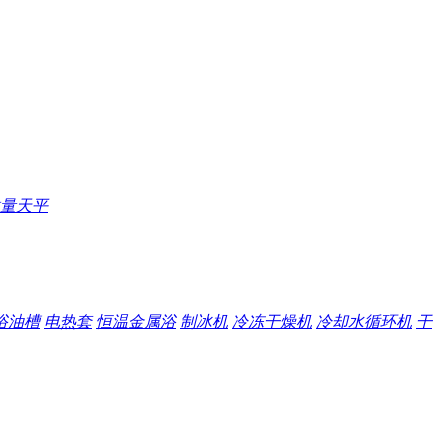
量天平
浴油槽
电热套
恒温金属浴
制冰机
冷冻干燥机
冷却水循环机
干