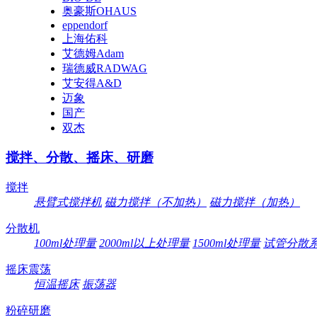
奥豪斯OHAUS
eppendorf
上海佑科
艾德姆Adam
瑞德威RADWAG
艾安得A&D
迈象
国产
双杰
搅拌、分散、摇床、研磨
搅拌
悬臂式搅拌机
磁力搅拌（不加热）
磁力搅拌（加热）
分散机
100ml处理量
2000ml以上处理量
1500ml处理量
试管分散
摇床震荡
恒温摇床
振荡器
粉碎研磨