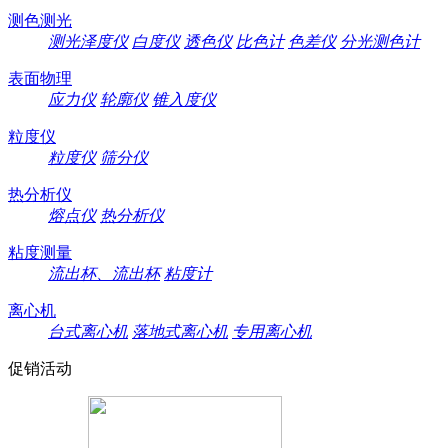
测色测光
测光泽度仪
白度仪
透色仪
比色计
色差仪
分光测色计
表面物理
应力仪
轮廓仪
锥入度仪
粒度仪
粒度仪
筛分仪
热分析仪
熔点仪
热分析仪
粘度测量
流出杯、流出杯
粘度计
离心机
台式离心机
落地式离心机
专用离心机
促销活动