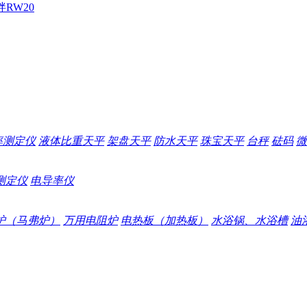
拌
RW20
率测定仪
液体比重天平
架盘天平
防水天平
珠宝天平
台秤
砝码
微
测定仪
电导率仪
炉（马弗炉）
万用电阻炉
电热板（加热板）
水浴锅、水浴槽
油