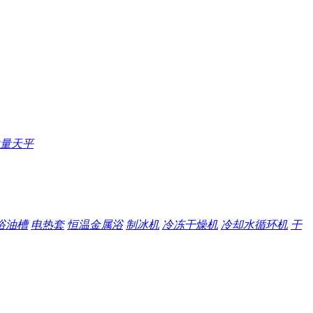
量天平
浴油槽
电热套
恒温金属浴
制冰机
冷冻干燥机
冷却水循环机
干