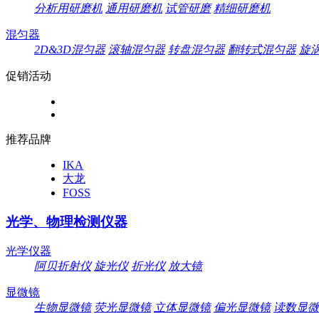
分析用研磨机
通用研磨机
试管研磨
精细研磨机
混匀器
2D&3D混匀器
滚轴混匀器
转盘混匀器
翻转式混匀器
旋
促销活动
推荐品牌
IKA
大龙
FOSS
光学、物理检测仪器
光学仪器
阿贝折射仪
旋光仪
折光仪
放大镜
显微镜
生物显微镜
荧光显微镜
立体显微镜
偏光显微镜
读数显微