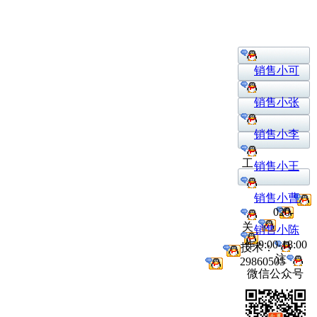
销售小可
销售小张
销售小李
工
销售小王
销售小曹
020-
关
销售小陈
作:9:00-18:00
技术：
注
29860505
微信公众号