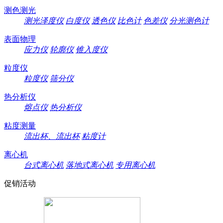
测色测光
测光泽度仪
白度仪
透色仪
比色计
色差仪
分光测色计
表面物理
应力仪
轮廓仪
锥入度仪
粒度仪
粒度仪
筛分仪
热分析仪
熔点仪
热分析仪
粘度测量
流出杯、流出杯
粘度计
离心机
台式离心机
落地式离心机
专用离心机
促销活动