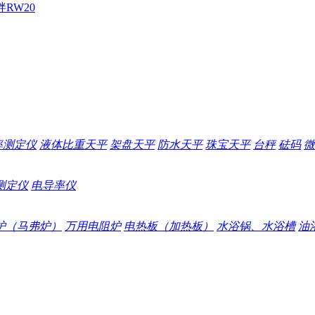
拌
RW20
率测定仪
液体比重天平
架盘天平
防水天平
珠宝天平
台秤
砝码
微
测定仪
电导率仪
炉（马弗炉）
万用电阻炉
电热板（加热板）
水浴锅、水浴槽
油