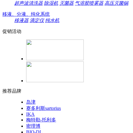
超声波清洗器
除湿机
灭菌器
气溶胶喷雾器
高压灭菌锅
移液、分液、纯化系统
移液器
滴定仪
纯水机
促销活动
推荐品牌
岛津
赛多利斯sartorius
IKA
梅特勒-托利多
密理博
BIO-DL