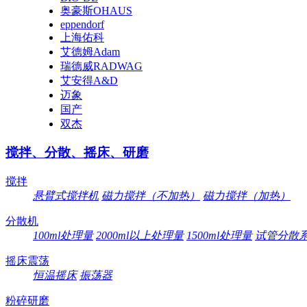
奥豪斯OHAUS
eppendorf
上海佑科
艾德姆Adam
瑞德威RADWAG
艾安得A&D
迈象
国产
双杰
搅拌、分散、摇床、研磨
搅拌
悬臂式搅拌机
磁力搅拌（不加热）
磁力搅拌（加热）
分散机
100ml处理量
2000ml以上处理量
1500ml处理量
试管分散
摇床震荡
恒温摇床
振荡器
粉碎研磨