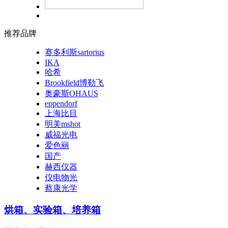
推荐品牌
赛多利斯sartorius
IKA
哈希
Brookfield博勒飞
奥豪斯OHAUS
eppendorf
上海比目
明美mshot
威福光电
爱色丽
国产
赫西仪器
仪电物光
蔡康光学
烘箱、实验箱、培养箱