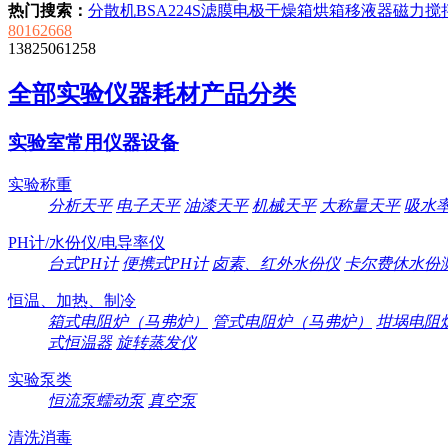
热门搜索：
分散机
BSA224S
滤膜
电极
干燥箱
烘箱
移液器
磁力搅
80162668
13825061258
全部实验仪器耗材产品分类
实验室常用仪器设备
实验称重
分析天平
电子天平
油漆天平
机械天平
大称量天平
吸水
PH计/水份仪/电导率仪
台式PH计
便携式PH计
卤素、红外水份仪
卡尔费休水份
恒温、加热、制冷
箱式电阻炉（马弗炉）
管式电阻炉（马弗炉）
坩埚电阻
式恒温器
旋转蒸发仪
实验泵类
恒流泵蠕动泵
真空泵
清洗消毒