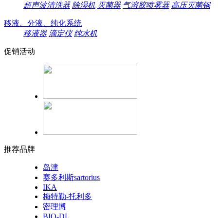
超声波清洗器
除湿机
灭菌器
气溶胶喷雾器
高压灭菌锅
移液、分液、纯化系统
移液器
滴定仪
纯水机
促销活动
推荐品牌
岛津
赛多利斯sartorius
IKA
梅特勒-托利多
密理博
BIO-DL