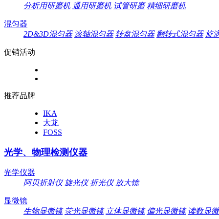
分析用研磨机
通用研磨机
试管研磨
精细研磨机
混匀器
2D&3D混匀器
滚轴混匀器
转盘混匀器
翻转式混匀器
旋
促销活动
推荐品牌
IKA
大龙
FOSS
光学、物理检测仪器
光学仪器
阿贝折射仪
旋光仪
折光仪
放大镜
显微镜
生物显微镜
荧光显微镜
立体显微镜
偏光显微镜
读数显微