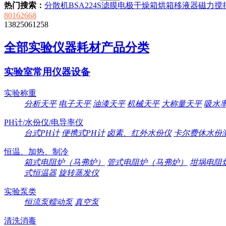
热门搜索：
分散机
BSA224S
滤膜
电极
干燥箱
烘箱
移液器
磁力搅
80162668
13825061258
全部实验仪器耗材产品分类
实验室常用仪器设备
实验称重
分析天平
电子天平
油漆天平
机械天平
大称量天平
吸水
PH计/水份仪/电导率仪
台式PH计
便携式PH计
卤素、红外水份仪
卡尔费休水份
恒温、加热、制冷
箱式电阻炉（马弗炉）
管式电阻炉（马弗炉）
坩埚电阻
式恒温器
旋转蒸发仪
实验泵类
恒流泵蠕动泵
真空泵
清洗消毒