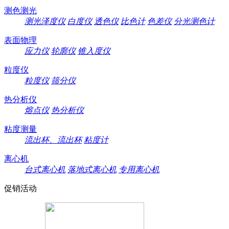
测色测光
测光泽度仪
白度仪
透色仪
比色计
色差仪
分光测色计
表面物理
应力仪
轮廓仪
锥入度仪
粒度仪
粒度仪
筛分仪
热分析仪
熔点仪
热分析仪
粘度测量
流出杯、流出杯
粘度计
离心机
台式离心机
落地式离心机
专用离心机
促销活动