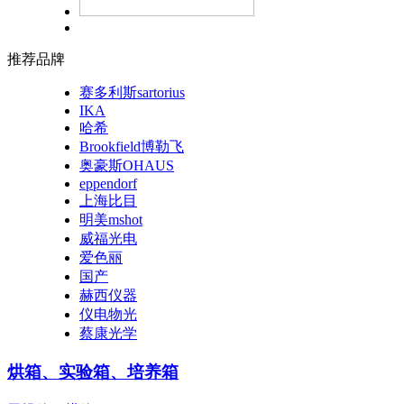
推荐品牌
赛多利斯sartorius
IKA
哈希
Brookfield博勒飞
奥豪斯OHAUS
eppendorf
上海比目
明美mshot
威福光电
爱色丽
国产
赫西仪器
仪电物光
蔡康光学
烘箱、实验箱、培养箱