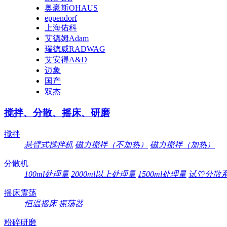
奥豪斯OHAUS
eppendorf
上海佑科
艾德姆Adam
瑞德威RADWAG
艾安得A&D
迈象
国产
双杰
搅拌、分散、摇床、研磨
搅拌
悬臂式搅拌机
磁力搅拌（不加热）
磁力搅拌（加热）
分散机
100ml处理量
2000ml以上处理量
1500ml处理量
试管分散
摇床震荡
恒温摇床
振荡器
粉碎研磨