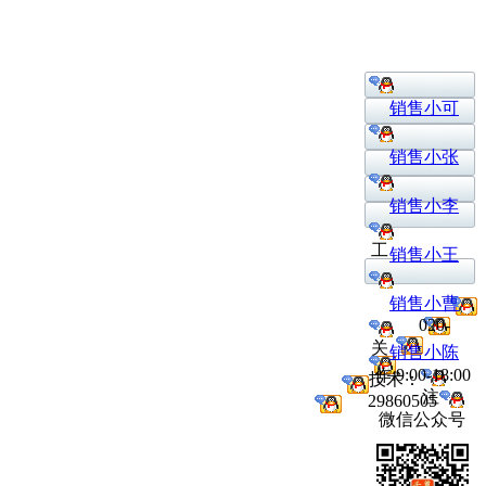
销售小可
销售小张
销售小李
工
销售小王
销售小曹
020-
关
销售小陈
作:9:00-18:00
技术：
注
29860505
微信公众号