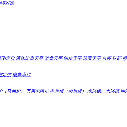
拌
RW20
率测定仪
液体比重天平
架盘天平
防水天平
珠宝天平
台秤
砝码
微
测定仪
电导率仪
炉（马弗炉）
万用电阻炉
电热板（加热板）
水浴锅、水浴槽
油