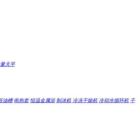
量天平
浴油槽
电热套
恒温金属浴
制冰机
冷冻干燥机
冷却水循环机
干