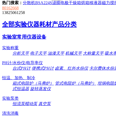
热门搜索：
分散机
BSA224S
滤膜
电极
干燥箱
烘箱
移液器
磁力搅
80162668
13825061258
全部实验仪器耗材产品分类
实验室常用仪器设备
实验称重
分析天平
电子天平
油漆天平
机械天平
大称量天平
吸水
PH计/水份仪/电导率仪
台式PH计
便携式PH计
卤素、红外水份仪
卡尔费休水份
恒温、加热、制冷
箱式电阻炉（马弗炉）
管式电阻炉（马弗炉）
坩埚电阻
式恒温器
旋转蒸发仪
实验泵类
恒流泵蠕动泵
真空泵
清洗消毒