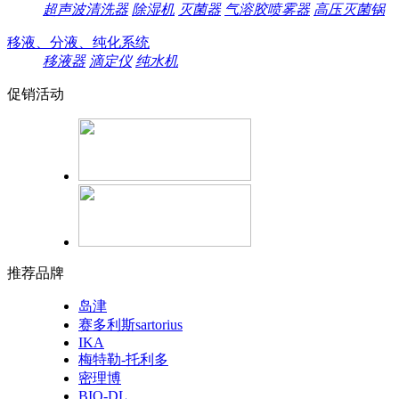
超声波清洗器
除湿机
灭菌器
气溶胶喷雾器
高压灭菌锅
移液、分液、纯化系统
移液器
滴定仪
纯水机
促销活动
推荐品牌
岛津
赛多利斯sartorius
IKA
梅特勒-托利多
密理博
BIO-DL