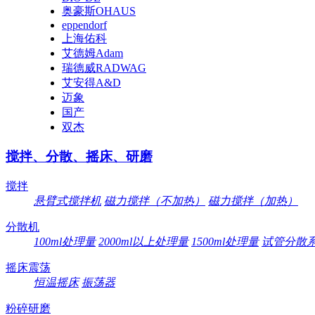
奥豪斯OHAUS
eppendorf
上海佑科
艾德姆Adam
瑞德威RADWAG
艾安得A&D
迈象
国产
双杰
搅拌、分散、摇床、研磨
搅拌
悬臂式搅拌机
磁力搅拌（不加热）
磁力搅拌（加热）
分散机
100ml处理量
2000ml以上处理量
1500ml处理量
试管分散
摇床震荡
恒温摇床
振荡器
粉碎研磨