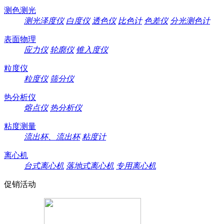
测色测光
测光泽度仪
白度仪
透色仪
比色计
色差仪
分光测色计
表面物理
应力仪
轮廓仪
锥入度仪
粒度仪
粒度仪
筛分仪
热分析仪
熔点仪
热分析仪
粘度测量
流出杯、流出杯
粘度计
离心机
台式离心机
落地式离心机
专用离心机
促销活动