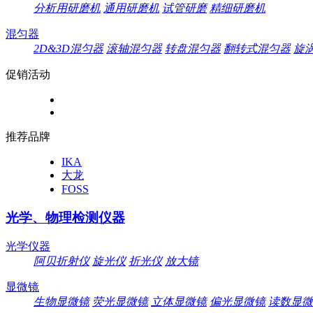
分析用研磨机
通用研磨机
试管研磨
精细研磨机
混匀器
2D&3D混匀器
滚轴混匀器
转盘混匀器
翻转式混匀器
旋
促销活动
推荐品牌
IKA
大龙
FOSS
光学、物理检测仪器
光学仪器
阿贝折射仪
旋光仪
折光仪
放大镜
显微镜
生物显微镜
荧光显微镜
立体显微镜
偏光显微镜
读数显微