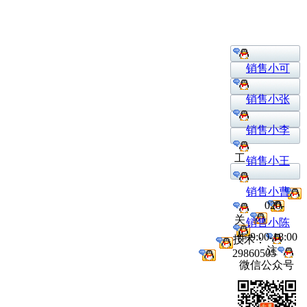
销售小可
销售小张
销售小李
工
销售小王
销售小曹
020-
关
销售小陈
作:9:00-18:00
技术：
注
29860505
微信公众号