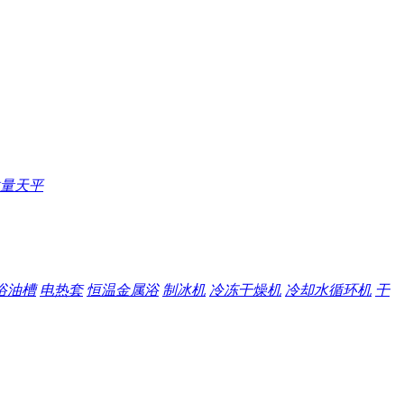
量天平
浴油槽
电热套
恒温金属浴
制冰机
冷冻干燥机
冷却水循环机
干