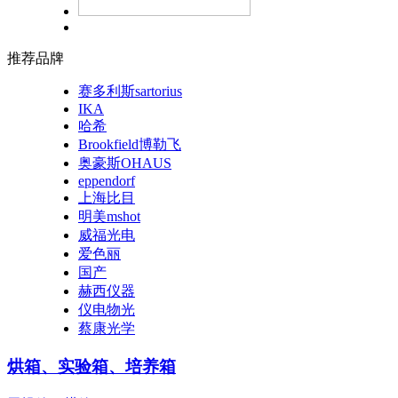
推荐品牌
赛多利斯sartorius
IKA
哈希
Brookfield博勒飞
奥豪斯OHAUS
eppendorf
上海比目
明美mshot
威福光电
爱色丽
国产
赫西仪器
仪电物光
蔡康光学
烘箱、实验箱、培养箱