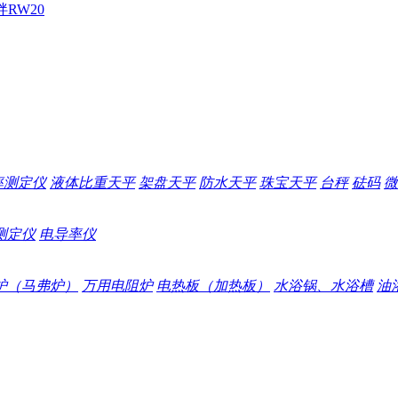
拌
RW20
率测定仪
液体比重天平
架盘天平
防水天平
珠宝天平
台秤
砝码
微
测定仪
电导率仪
炉（马弗炉）
万用电阻炉
电热板（加热板）
水浴锅、水浴槽
油