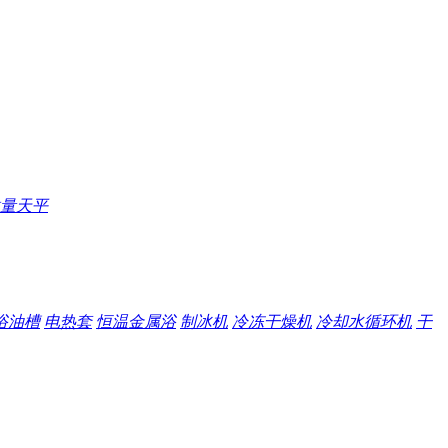
量天平
浴油槽
电热套
恒温金属浴
制冰机
冷冻干燥机
冷却水循环机
干