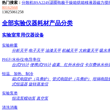
热门搜索：
分散机
BSA224S
滤膜
电极
干燥箱
烘箱
移液器
磁力搅
80162668
13825061258
全部实验仪器耗材产品分类
实验室常用仪器设备
实验称重
分析天平
电子天平
油漆天平
机械天平
大称量天平
吸水
PH计/水份仪/电导率仪
台式PH计
便携式PH计
卤素、红外水份仪
卡尔费休水份
恒温、加热、制冷
箱式电阻炉（马弗炉）
管式电阻炉（马弗炉）
坩埚电阻
式恒温器
旋转蒸发仪
实验泵类
恒流泵蠕动泵
真空泵
清洗消毒