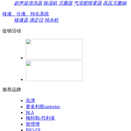
超声波清洗器
除湿机
灭菌器
气溶胶喷雾器
高压灭菌锅
移液、分液、纯化系统
移液器
滴定仪
纯水机
促销活动
推荐品牌
岛津
赛多利斯sartorius
IKA
梅特勒-托利多
密理博
BIO-DL