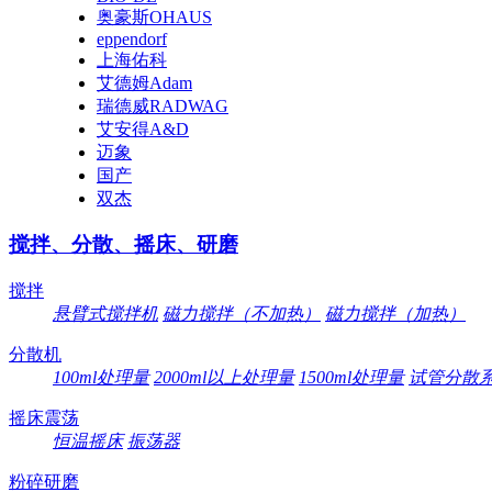
奥豪斯OHAUS
eppendorf
上海佑科
艾德姆Adam
瑞德威RADWAG
艾安得A&D
迈象
国产
双杰
搅拌、分散、摇床、研磨
搅拌
悬臂式搅拌机
磁力搅拌（不加热）
磁力搅拌（加热）
分散机
100ml处理量
2000ml以上处理量
1500ml处理量
试管分散
摇床震荡
恒温摇床
振荡器
粉碎研磨