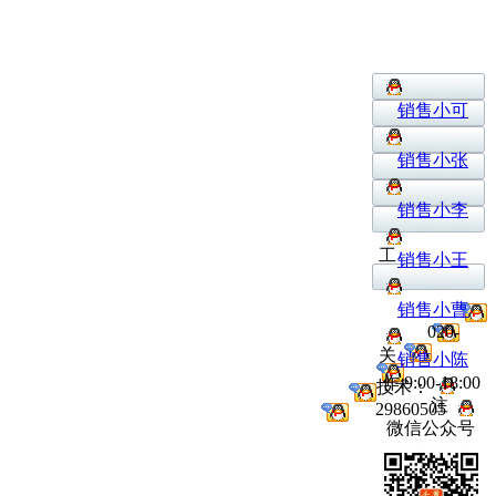
销售小可
销售小张
销售小李
工
销售小王
销售小曹
020-
关
销售小陈
作:9:00-18:00
技术：
注
29860505
微信公众号