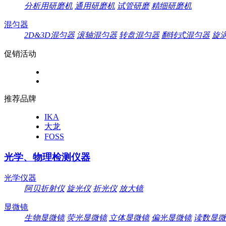
分析用研磨机
通用研磨机
试管研磨
精细研磨机
混匀器
2D&3D混匀器
滚轴混匀器
转盘混匀器
翻转式混匀器
旋
促销活动
推荐品牌
IKA
大龙
FOSS
光学、物理检测仪器
光学仪器
阿贝折射仪
旋光仪
折光仪
放大镜
显微镜
生物显微镜
荧光显微镜
立体显微镜
偏光显微镜
读数显微