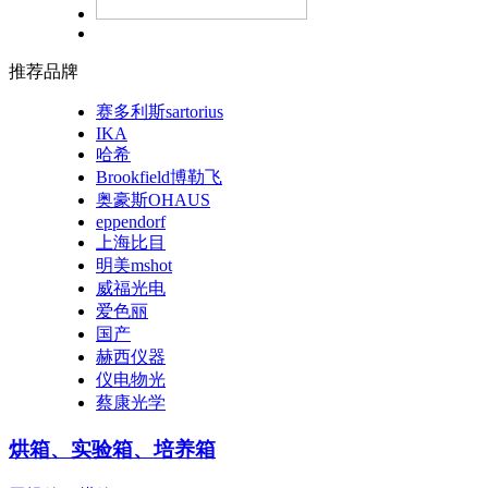
推荐品牌
赛多利斯sartorius
IKA
哈希
Brookfield博勒飞
奥豪斯OHAUS
eppendorf
上海比目
明美mshot
威福光电
爱色丽
国产
赫西仪器
仪电物光
蔡康光学
烘箱、实验箱、培养箱