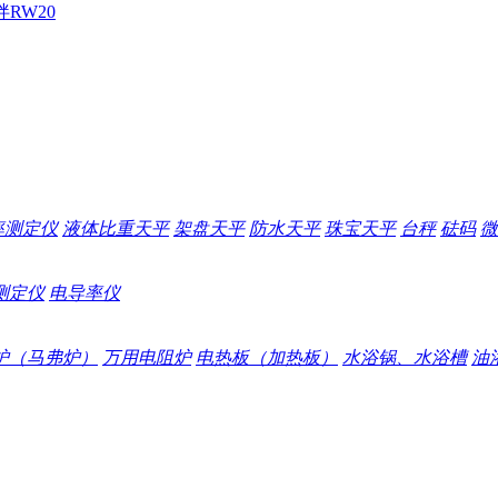
拌
RW20
率测定仪
液体比重天平
架盘天平
防水天平
珠宝天平
台秤
砝码
微
测定仪
电导率仪
炉（马弗炉）
万用电阻炉
电热板（加热板）
水浴锅、水浴槽
油