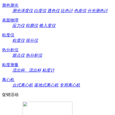
测色测光
测光泽度仪
白度仪
透色仪
比色计
色差仪
分光测色计
表面物理
应力仪
轮廓仪
锥入度仪
粒度仪
粒度仪
筛分仪
热分析仪
熔点仪
热分析仪
粘度测量
流出杯、流出杯
粘度计
离心机
台式离心机
落地式离心机
专用离心机
促销活动